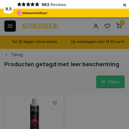
×
963
Reviews
9,5
0
Tot 30 dagen retour sturen.
Op werkdagen voor 14.00 uur best
Terug
Producten getagd met leer bescherming
Filters