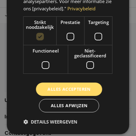
analysepartners. Voor meer informatie zie
ons [privacybeleid]."
Privacybeleid
Tot 30 dagen retour sturen.
Op werkdagen voor 14.00 uur bes
Strikt
Prestatie
Targeting
noodzakelijk
Klantenservice
Veelgestelde vragen
Functioneel
Niet-
06-39119169
geclassificeerd
info@autoklusser.nl
ALLES ACCEPTEREN
Usefull links
ALLES AFWIJZEN
Informatie
DETAILS WEERGEVEN
Contactgegevens