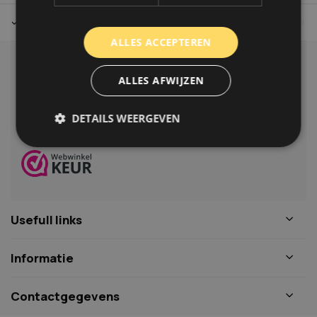
Tot 30 dagen retour sturen.
Op werkdagen voor 14.00 uur bes
ALLES ACCEPTEREN
Klantenservice
ALLES AFWIJZEN
Veelgestelde vragen
06-39119169
DETAILS WEERGEVEN
info@autoklusser.nl
Strikt noodzakelijk
Prestatie
Targeting
Functioneel
Niet-geclassificeerd
Usefull links
Strikt noodzakelijke cookies maken de
kernfunctionaliteiten van de website mogelijk, zoals
gebruikersaanmelding en accountbeheer. De
Informatie
website kan niet goed worden gebruikt zonder de
strikt noodzakelijke cookies.
Naam
Aanbieder
/
Domein
Vervaldat
Contactgegevens
COOKIELAW_STATS
www.autoklusser.nl
1 jaar