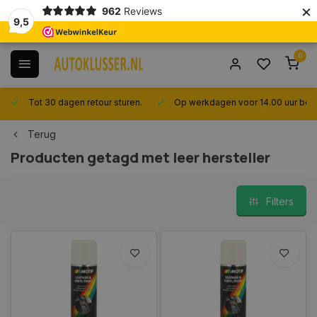
×
962
Reviews
9,5
0
Tot 30 dagen retour sturen.
Op werkdagen voor 14.00 uur best
Terug
Producten getagd met leer hersteller
Filters