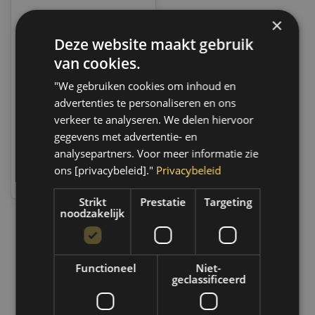
×
Deze website maakt gebruik
Motip Leer & Vinyl lak
bruin | 200ml | 04237
van cookies.
Only 8 left
"We gebruiken cookies om inhoud en
Op werkdagen voor 14.00
advertenties te personaliseren en ons
uur besteld, dezelfde dag
verzonden. Boven de 50,-
verkeer te analyseren. We delen hiervoor
gratis verzending. (NL & BE)
gegevens met advertentie- en
analysepartners. Voor meer informatie zie
€11,45
ons [privacybeleid]."
Privacybeleid
Vergelijk
Strikt
Prestatie
Targeting
noodzakelijk
1
Functioneel
Niet-
geclassificeerd