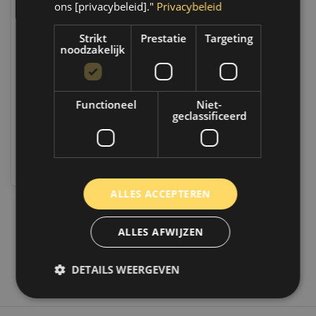
ons [privacybeleid]."
Privacybeleid
Motip Leer & Vinyl lak
Strikt
Prestatie
Targeting
bruin | 200ml | 04237
noodzakelijk
Only 8 left
Op werkdagen voor 14.00
uur besteld, dezelfde dag
Functioneel
Niet-
verzonden. Boven de 50,-
geclassificeerd
gratis verzending. (NL & BE)
€11,45
Vergelijk
ALLES ACCEPTEREN
1
ALLES AFWIJZEN
DETAILS WEERGEVEN