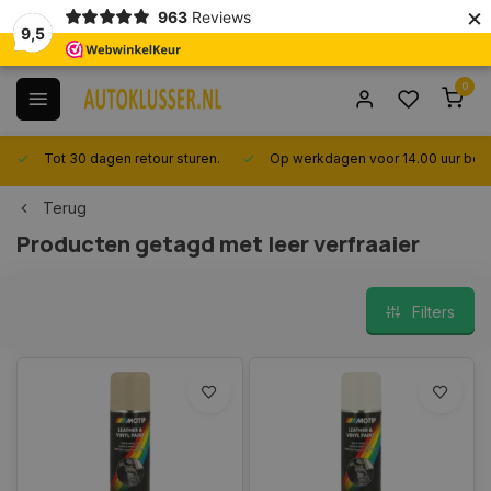
×
963
Reviews
9,5
0
Tot 30 dagen retour sturen.
Op werkdagen voor 14.00 uur best
Terug
Producten getagd met leer verfraaier
Filters