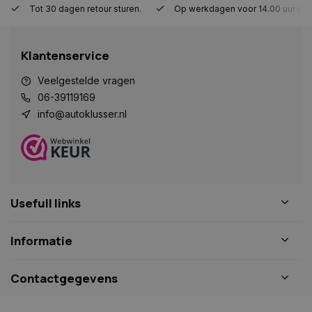
Tot 30 dagen retour sturen.
Op werkdagen voor 14.00 uur bes
Strikt noodzakelijk
Prestatie
Targeting
Functioneel
Niet-geclassificeerd
Klantenservice
Strikt noodzakelijke cookies maken de
kernfunctionaliteiten van de website mogelijk, zoals
gebruikersaanmelding en accountbeheer. De
Veelgestelde vragen
website kan niet goed worden gebruikt zonder de
06-39119169
strikt noodzakelijke cookies.
info@autoklusser.nl
Naam
Aanbieder
/
Domein
Vervaldat
COOKIELAW_STATS
www.autoklusser.nl
1 jaar
Usefull links
session_id
www.autoklusser.nl
29 minute
Informatie
53 seconde
Contactgegevens