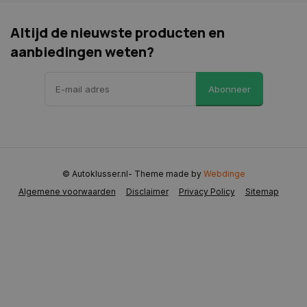
Altijd de nieuwste producten en
aanbiedingen weten?
CookieScriptConsent
4 weken 2
CookieScript
dagen
www.autoklusser.nl
Abonneer
© Autoklusser.nl
- Theme made by
Webdinge
VISITOR_PRIVACY_METADATA
5 maanden 
YouTube
Algemene voorwaarden
Disclaimer
Privacy Policy
Sitemap
weken
.youtube.com