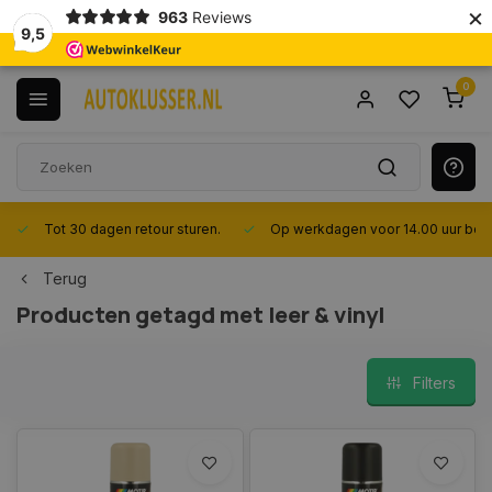
×
963
Reviews
9,5
0
Tot 30 dagen retour sturen.
Op werkdagen voor 14.00 uur best
Terug
Producten getagd met leer & vinyl
Filters