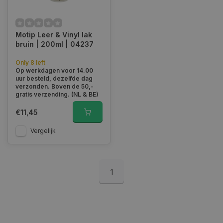
Functioneel
Niet-geclassificeerd
Strikt noodzakelijke cookies maken de
Motip Leer & Vinyl lak
kernfunctionaliteiten van de website mogelijk, zoals
bruin | 200ml | 04237
gebruikersaanmelding en accountbeheer. De
website kan niet goed worden gebruikt zonder de
strikt noodzakelijke cookies.
Only 8 left
Op werkdagen voor 14.00
Naam
Aanbieder
/
Domein
Vervaldat
uur besteld, dezelfde dag
verzonden. Boven de 50,-
COOKIELAW_STATS
www.autoklusser.nl
1 jaar
gratis verzending. (NL & BE)
€11,45
Vergelijk
session_id
www.autoklusser.nl
29 minute
53 seconde
1