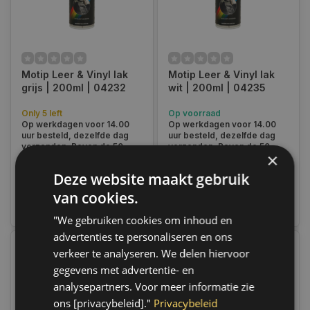
Motip Leer & Vinyl lak
Motip Leer & Vinyl lak
grijs | 200ml | 04232
wit | 200ml | 04235
Only 5 left
Op voorraad
Op werkdagen voor 14.00
Op werkdagen voor 14.00
uur besteld, dezelfde dag
uur besteld, dezelfde dag
verzonden. Boven de 50,-
verzonden. Boven de 50,-
×
gratis verzending. (NL & BE)
gratis verzending. (NL & BE)
Deze website maakt gebruik
€11,45
€11,45
van cookies.
Vergelijk
Vergelijk
"We gebruiken cookies om inhoud en
advertenties te personaliseren en ons
verkeer te analyseren. We delen hiervoor
gegevens met advertentie- en
analysepartners. Voor meer informatie zie
ons [privacybeleid]."
Privacybeleid