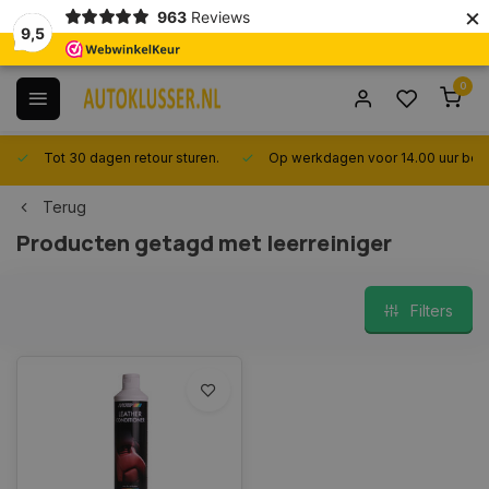
×
963
Reviews
9,5
0
Tot 30 dagen retour sturen.
Op werkdagen voor 14.00 uur best
Terug
Producten getagd met leerreiniger
Filters