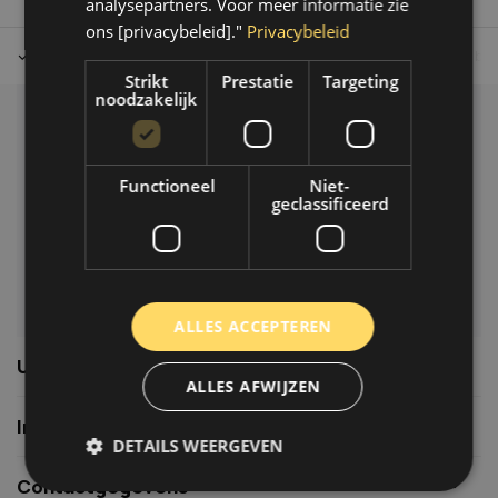
analysepartners. Voor meer informatie zie
ons [privacybeleid]."
Privacybeleid
Tot 30 dagen retour sturen.
Op werkdagen voor 14.00 uur bes
Strikt
Prestatie
Targeting
noodzakelijk
Klantenservice
Veelgestelde vragen
Functioneel
Niet-
06-39119169
geclassificeerd
info@autoklusser.nl
ALLES ACCEPTEREN
Usefull links
ALLES AFWIJZEN
Informatie
DETAILS WEERGEVEN
Contactgegevens