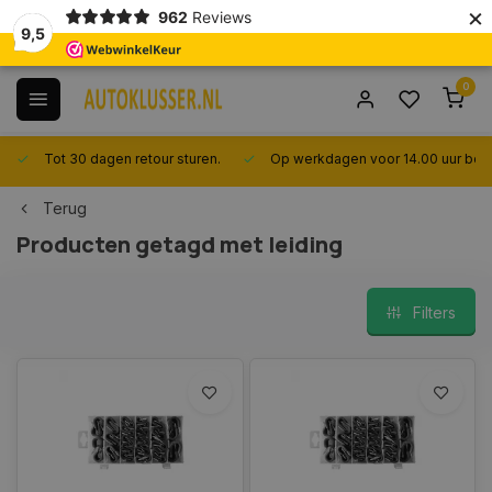
×
962
Reviews
9,5
0
Tot 30 dagen retour sturen.
Op werkdagen voor 14.00 uur best
Terug
Producten getagd met leiding
Filters