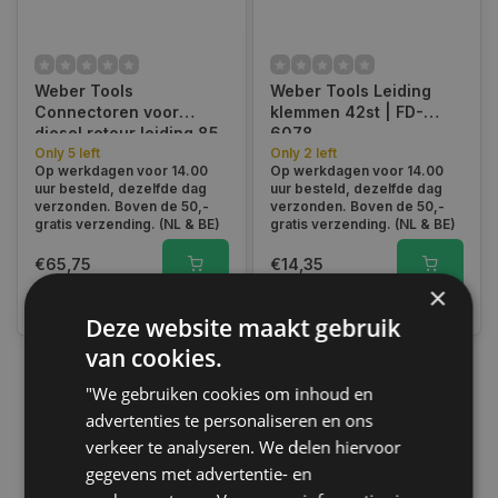
Weber Tools
Weber Tools Leiding
Connectoren voor
klemmen 42st | FD-
diesel retour leiding 85
6078
delig | FD-2018
Only 5 left
Only 2 left
Op werkdagen voor 14.00
Op werkdagen voor 14.00
uur besteld, dezelfde dag
uur besteld, dezelfde dag
verzonden. Boven de 50,-
verzonden. Boven de 50,-
gratis verzending. (NL & BE)
gratis verzending. (NL & BE)
€65,75
€14,35
×
Vergelijk
Vergelijk
Deze website maakt gebruik
van cookies.
"We gebruiken cookies om inhoud en
1
advertenties te personaliseren en ons
verkeer te analyseren. We delen hiervoor
gegevens met advertentie- en