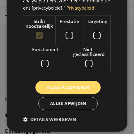
analysepartners. Voor meer informatie zie
ons [privacybeleid]."
Privacybeleid
Tot 30 dagen retour sturen.
Op werkdagen voor 14.00 uur bes
Strikt
Prestatie
Targeting
noodzakelijk
Klantenservice
Veelgestelde vragen
Functioneel
Niet-
06-39119169
geclassificeerd
info@autoklusser.nl
ALLES ACCEPTEREN
Usefull links
ALLES AFWIJZEN
Informatie
DETAILS WEERGEVEN
Contactgegevens