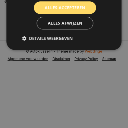
aanbiedingen weten?
ALLES ACCEPTEREN
Abonneer
ALLES AFWIJZEN
DETAILS WEERGEVEN
© Autoklusser.nl
- Theme made by
Webdinge
Algemene voorwaarden
Disclaimer
Privacy Policy
Sitemap
Strikt noodzakelijk
Prestatie
Targeting
Functioneel
Niet-geclassificeerd
Strikt noodzakelijke cookies maken de
kernfunctionaliteiten van de website mogelijk, zoals
gebruikersaanmelding en accountbeheer. De
website kan niet goed worden gebruikt zonder de
strikt noodzakelijke cookies.
Naam
Aanbieder
/
Domein
Vervaldat
COOKIELAW_STATS
www.autoklusser.nl
1 jaar