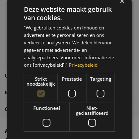
×
Deze website maakt gebruik
Klantenservice
van cookies.
Veelgestelde vragen
"We gebruiken cookies om inhoud en
06-39119169
advertenties te personaliseren en ons
info@autoklusser.nl
verkeer te analyseren. We delen hiervoor
gegevens met advertentie- en
analysepartners. Voor meer informatie zie
ons [privacybeleid]."
Privacybeleid
Usefull links
Strikt
Prestatie
Targeting
noodzakelijk
Informatie
Functioneel
Niet-
Contactgegevens
geclassificeerd
Altijd de nieuwste producten en