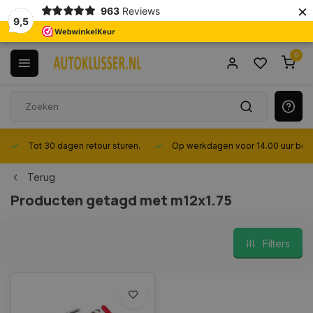
×
963
Reviews
9,5
0
Tot 30 dagen retour sturen.
Op werkdagen voor 14.00 uur best
Terug
Producten getagd met m12x1.75
Filters