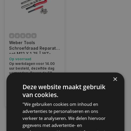
Weber Tools
Schroefdraad Reparatie
set M12 X 1.75 | WT-
2114-12175
Op voorraad
Op werkdagen voor 14.00
uur besteld, dezelfde dag
verzonden. Boven de 50,-
×
gratis verzending. (NL & BE)
Deze website maakt gebruik
€22,25
van cookies.
Vergelijk
"We gebruiken cookies om inhoud en
advertenties te personaliseren en ons
verkeer te analyseren. We delen hiervoor
1
gegevens met advertentie- en