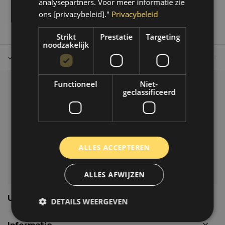
analysepartners. Voor meer informatie zie
ons [privacybeleid]."
Privacybeleid
Strikt
Prestatie
Targeting
noodzakelijk
Tot 30 dagen retour sturen.
Op werkdagen voor 14.00 uur bes
Functioneel
Niet-
Klantenservice
geclassificeerd
Veelgestelde vragen
06-39119169
info@autoklusser.nl
ALLES ACCEPTEREN
ALLES AFWIJZEN
Usefull links
DETAILS WEERGEVEN
Informatie