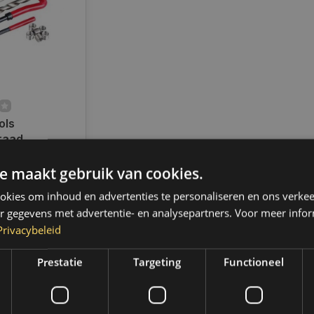
ols
raad
 set M7 X 1.0
-710
e maakt gebruik van cookies.
en voor 14.00
d, dezelfde dag
kies om inhoud en advertenties te personaliseren en ons verkee
 Boven de 50,-
r gegevens met advertentie- en analysepartners. Voor meer infor
ending. (NL &
Privacybeleid
Prestatie
Targeting
Functioneel
k