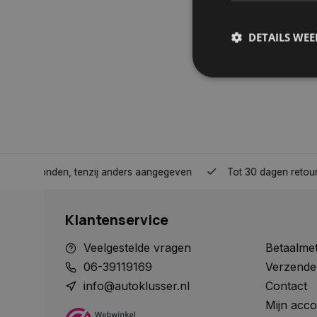
DETAILS WE
S
Strikt noodzakelijke
accountbeheer. De we
Naam
nden, tenzij anders aangegeven
Tot 30 dagen retour sturen.
COOKIELAW_STATS
Klantenservice
session_id
Veelgestelde vragen
Betaalme
06-39119169
Verzende
info@autoklusser.nl
Contact
Mijn acco
__cf_bm