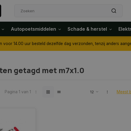
Autopoetsmiddelen
Schade & herstel
Elekt
4.00 uur besteld dezelfde dag verzonden, tenzij anders aangegeven
ten getagd met m7x1.0
Pagina 1 van 1
Meest 