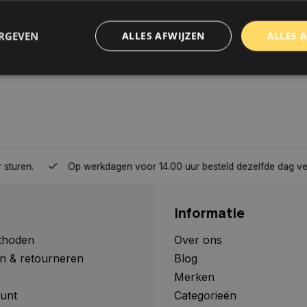
ERGEVEN
ALLES AFWIJZEN
ALLES 
trikt noodzakelijk
Prestatie
Targeting
Functioneel
Niet-geclassificee
 cookies maken de kernfunctionaliteiten van de website mogelijk, zoals gebruikersaanm
bsite kan niet goed worden gebruikt zonder de strikt noodzakelijke cookies.
Aanbieder
/
Domein
Vervaldatum
Omschrijving
Op werkdagen voor 14.00 uur besteld dezelfde dag verzonden, 
www.autoklusser.nl
1 jaar
Dit cookie wordt gebruikt om de
gebruiker voor het gebruik van c
te onthouden.
Informatie
www.autoklusser.nl
29 minuten
Dit cookie wordt gebruikt om een 
53 seconden
op te slaan voor uw huidige sessi
sessie ID wordt gebruikt om een v
thoden
Over ons
consistente gebruikerservaring t
n & retourneren
Blog
te zorgen dat pagina wijzigingen o
worden onthouden van pagina naa
Merken
geen persoonlijke gegevens op.
unt
Categorieën
29 minuten
Deze cookie wordt gebruikt om on
Cloudflare Inc.
Google Privacy Policy
57 seconden
maken tussen mensen en bots. Dit
.webshopapp.com