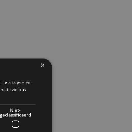
×
r te analyseren.
matie zie ons
Niet-
geclassificeerd