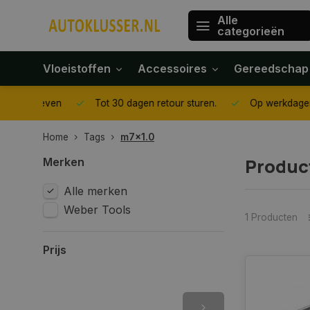
Alle
categorieën
Vloeistoffen
Accessoires
Gereedschap
gegeven
Tot 30 dagen retour sturen.
Op werkdagen voor 1
Home
Tags
m7x1.0
Produc
Merken
Alle merken
Weber Tools
1 Producten
Prijs