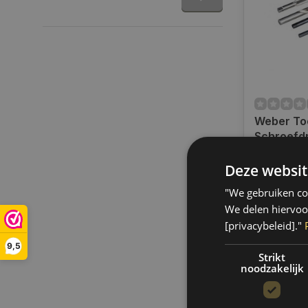
Weber To
Schroefd
Reparatie
Only 3 left
| WT-2114
Deze websit
Op werkdag
uur bestel
"We gebruiken coo
verzonden.
We delen hiervoo
gratis verz
[privacybeleid]."
BE)
9,5
€17,75
Strikt
noodzakelijk
Vergelij