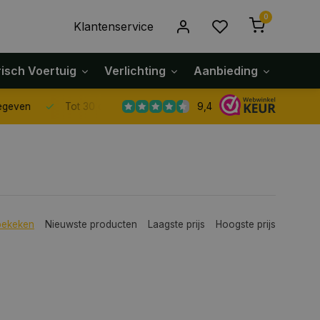
0
Klantenservice
risch Voertuig
Verlichting
Aanbieding
Klach
9,4
Tot 30 dagen retour sturen.
bekeken
Nieuwste producten
Laagste prijs
Hoogste prijs