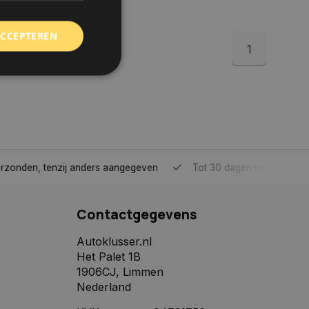
ACCEPTEREN
1
rd
elding en
tenzij anders aangegeven
Tot 30 dagen retour sturen.
 toestemming van de
ookies op de website
Contactgegevens
identificatiecode
e op de website. De
eilige en
Autoklusser.nl
e behouden, ervoor
Het Palet 1B
f item selecties
r pagina. Het slaat
1906CJ, Limmen
Nederland
derscheid te
 is gunstig voor de