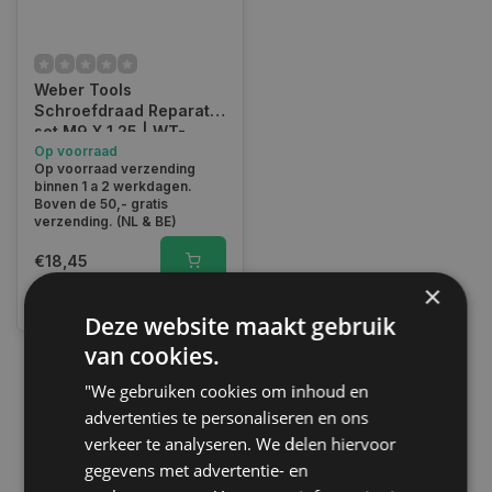
Weber Tools
Schroefdraad Reparatie
set M9 X 1.25 | WT-
2114-9125
Op voorraad
Op voorraad verzending
binnen 1 a 2 werkdagen.
Boven de 50,- gratis
verzending. (NL & BE)
€18,45
×
Vergelijk
Deze website maakt gebruik
van cookies.
"We gebruiken cookies om inhoud en
1
advertenties te personaliseren en ons
verkeer te analyseren. We delen hiervoor
gegevens met advertentie- en