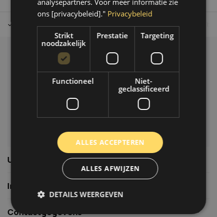
analysepartners. Voor meer informatie zie
ons [privacybeleid]."
Privacybeleid
Tot 30 dagen retour sturen.
Op werkdagen voor 14.00 uur bes
Strikt
Prestatie
Targeting
noodzakelijk
Klantenservice
Veelgestelde vragen
Functioneel
Niet-
06-39119169
geclassificeerd
info@autoklusser.nl
ALLES ACCEPTEREN
Usefull links
ALLES AFWIJZEN
Informatie
DETAILS WEERGEVEN
Contactgegevens