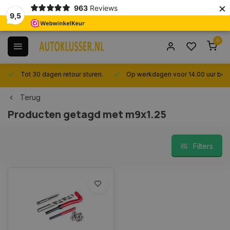
×
963
Reviews
9,5
0
Tot 30 dagen retour sturen.
Op werkdagen voor 14.00 uur best
Terug
Producten getagd met m9x1.25
Filters