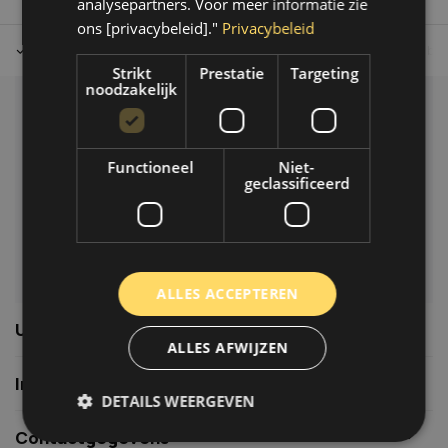
analysepartners. Voor meer informatie zie
ons [privacybeleid]."
Privacybeleid
Tot 30 dagen retour sturen.
Op werkdagen voor 14.00 uur bes
Strikt
Prestatie
Targeting
noodzakelijk
Klantenservice
Veelgestelde vragen
Functioneel
Niet-
06-39119169
geclassificeerd
info@autoklusser.nl
ALLES ACCEPTEREN
Usefull links
ALLES AFWIJZEN
Informatie
DETAILS WEERGEVEN
Contactgegevens