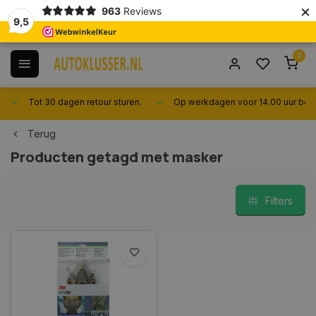
×
963
Reviews
9,5
0
Tot 30 dagen retour sturen.
Op werkdagen voor 14.00 uur best
Terug
Producten getagd met masker
Filters