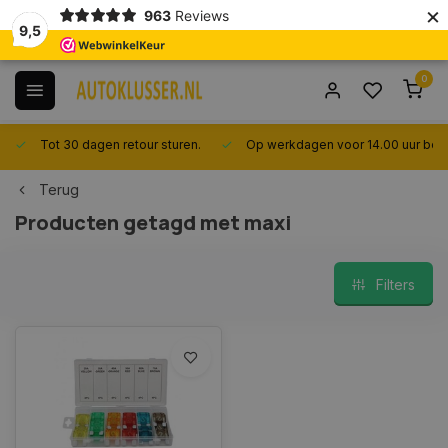
×
963
Reviews
9,5
0
Tot 30 dagen retour sturen.
Op werkdagen voor 14.00 uur best
Terug
Producten getagd met maxi
Filters