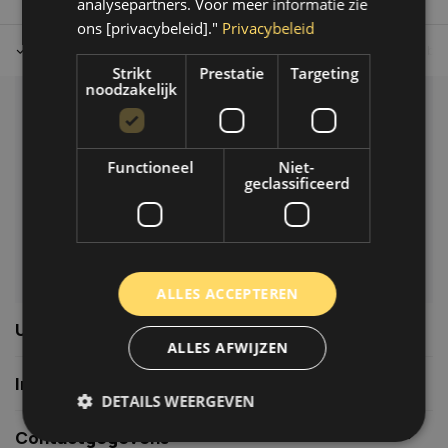
analysepartners. Voor meer informatie zie
ons [privacybeleid]."
Privacybeleid
Tot 30 dagen retour sturen.
Op werkdagen voor 14.00 uur bes
Strikt
Prestatie
Targeting
noodzakelijk
Klantenservice
Veelgestelde vragen
Functioneel
Niet-
06-39119169
geclassificeerd
info@autoklusser.nl
ALLES ACCEPTEREN
Usefull links
ALLES AFWIJZEN
Informatie
DETAILS WEERGEVEN
Contactgegevens