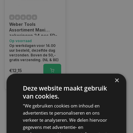
Weber Tools
Assortiment Maxi
zekeringen 24 pcs FD-
1120
Op voorraad
Op werkdagen voor 14.00
uur besteld, dezelfde dag
verzonden. Boven de 50,-
gratis verzending. (NL & BE)
€12,15
×
Vergelijk
Deze website maakt gebruik
van cookies.
"We gebruiken cookies om inhoud en
1
advertenties te personaliseren en ons
verkeer te analyseren. We delen hiervoor
gegevens met advertentie- en