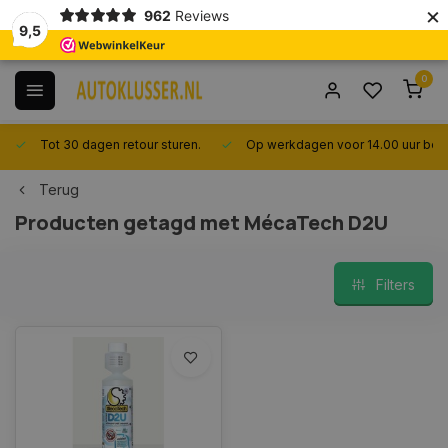
×
962
Reviews
9,5
0
Tot 30 dagen retour sturen.
Op werkdagen voor 14.00 uur best
Terug
Producten getagd met MécaTech D2U
Filters