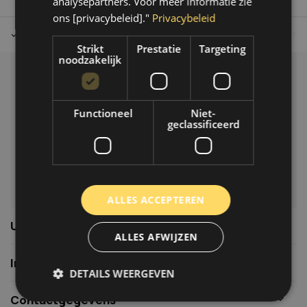
analysepartners. Voor meer informatie zie
ons [privacybeleid]."
Privacybeleid
Tot 30 dagen retour sturen.
Op werkdagen voor 14.00 uur bes
Strikt
Prestatie
Targeting
noodzakelijk
Klantenservice
Veelgestelde vragen
Functioneel
Niet-
06-39119169
geclassificeerd
info@autoklusser.nl
ALLES ACCEPTEREN
Usefull links
ALLES AFWIJZEN
Informatie
DETAILS WEERGEVEN
Contactgegevens