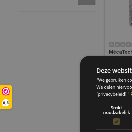
MécaTech
Gearbox &
wear | 1
Deze websit
Op voorra
Op voorraa
"We gebruiken coo
binnen 1 a
Boven de 50
We delen hiervoo
verzending.
[privacybeleid]."
€35,70
9,5
Strikt
noodzakelijk
Vergelij