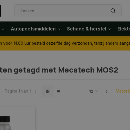
Autopoetsmiddelen
Schade & herstel
Elekt
4.00 uur besteld dezelfde dag verzonden, tenzij anders aangegeven
ten getagd met Mecatech MOS2
Pagina 1 van 1
Meest 