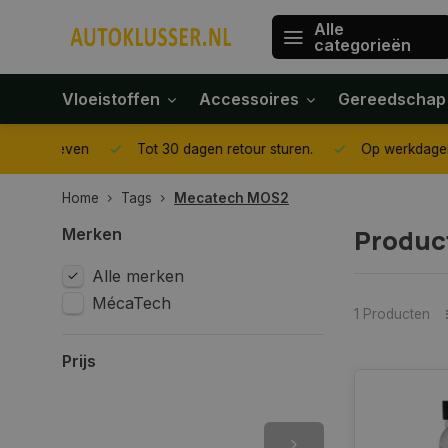
Alle
categorieën
Vloeistoffen
Accessoires
Gereedschap
gegeven
Tot 30 dagen retour sturen.
Op werkdagen voor 1
Home
Tags
Mecatech MOS2
Produc
Merken
Alle merken
MécaTech
1 Producten
Prijs