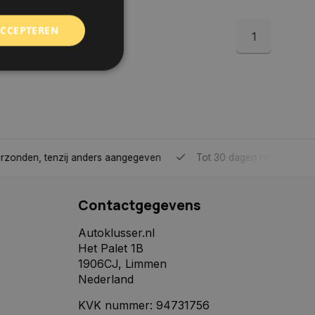
ACCEPTEREN
1
rd
elding en
tenzij anders aangegeven
Tot 30 dagen retour sturen.
 toestemming van de
ookies op de website
Contactgegevens
identificatiecode
e op de website. De
Autoklusser.nl
eilige en
Het Palet 1B
e behouden, ervoor
f item selecties
1906CJ, Limmen
r pagina. Het slaat
Nederland
derscheid te
KVK nummer: 94731756
 is gunstig voor de