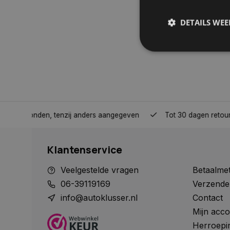
DETAILS WE
S
Strikt noodzakelijke
accountbeheer. De we
nden, tenzij anders aangegeven
Tot 30 dagen retour sturen.
Naam
COOKIELAW_STATS
Klantenservice
session_id
Veelgestelde vragen
Betaalme
06-39119169
Verzende
info@autoklusser.nl
Contact
Mijn acco
__cf_bm
Herroepi