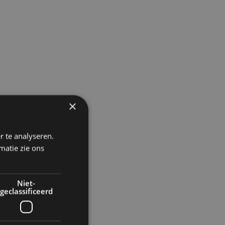
×
r te analyseren.
matie zie ons
Niet-
geclassificeerd