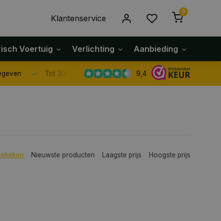
0
Klantenservice
risch Voertuig
Verlichting
Aanbieding
Klach
9,4
Tot 30 dagen retour sturen.
bekeken
Nieuwste producten
Laagste prijs
Hoogste prijs