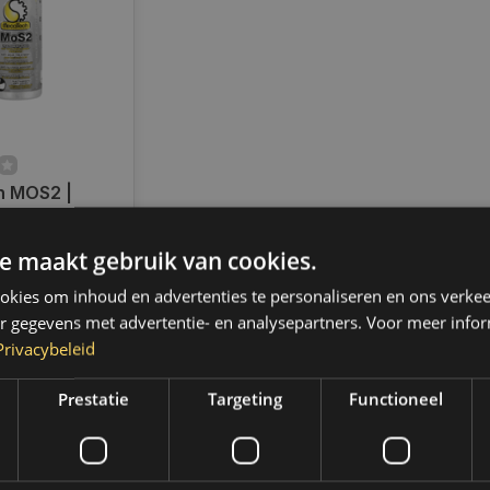
 MOS2 |
 Axles Anti-
00ML | MT022
e maakt gebruik van cookies.
ad
d verzending
kies om inhoud en advertenties te personaliseren en ons verkee
 2 werkdagen.
,- gratis
r gegevens met advertentie- en analysepartners. Voor meer infor
 (NL & BE)
Privacybeleid
Prestatie
Targeting
Functioneel
k