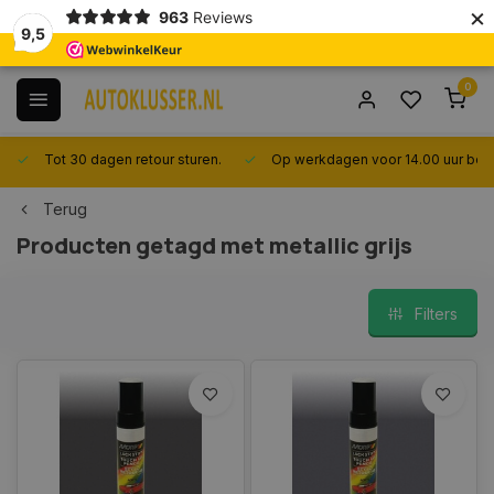
×
963
Reviews
9,5
0
Tot 30 dagen retour sturen.
Op werkdagen voor 14.00 uur best
Terug
Producten getagd met metallic grijs
Filters