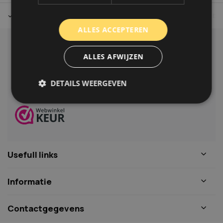
Tot 30 dagen retour sturen.
Op werkdagen voor 14.00 uur bes
ALLES ACCEPTEREN
Klantenservice
ALLES AFWIJZEN
Veelgestelde vragen
06-39119169
DETAILS WEERGEVEN
info@autoklusser.nl
Strikt noodzakelijk
Prestatie
Targeting
Functioneel
Niet-geclassificeerd
Usefull links
Strikt noodzakelijke cookies maken de
kernfunctionaliteiten van de website mogelijk, zoals
gebruikersaanmelding en accountbeheer. De
Informatie
website kan niet goed worden gebruikt zonder de
strikt noodzakelijke cookies.
Naam
Aanbieder
/
Domein
Vervaldat
Contactgegevens
COOKIELAW_STATS
www.autoklusser.nl
1 jaar