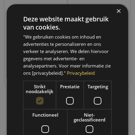
×
Deze website maakt gebruik
Motip Kompakt Lakstift
Motip Kompakt Lakstift
Metallic Grijs (951077) -
Metallic Grijs (955525) -
van cookies.
12 ml
12 ml
Op voorraad
Op voorraad
"We gebruiken cookies om inhoud en
Indien voorradig, verzending
Indien voorradig, verzending
advertenties te personaliseren en ons
binnen 2 a 3 werkdagen.
binnen 2 a 3 werkdagen.
Boven de 50,- gratis
Boven de 50,- gratis
verkeer te analyseren. We delen hiervoor
verzending. (NL & BE)
verzending. (NL & BE)
gegevens met advertentie- en
analysepartners. Voor meer informatie zie
€8,35
€8,35
ons [privacybeleid]."
Privacybeleid
Vergelijk
Vergelijk
Strikt
Prestatie
Targeting
noodzakelijk
1
Functioneel
Niet-
geclassificeerd