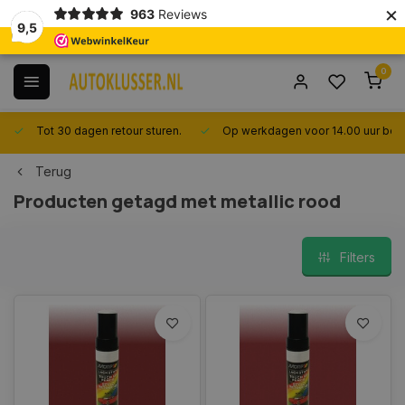
×
963
Reviews
9,5
0
Tot 30 dagen retour sturen.
Op werkdagen voor 14.00 uur best
Terug
Producten getagd met metallic rood
Filters