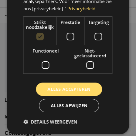
analysepartners. Voor meer informatie zie
ons [privacybeleid]."
Privacybeleid
Tot 30 dagen retour sturen.
Op werkdagen voor 14.00 uur bes
Strikt
Prestatie
Targeting
noodzakelijk
Klantenservice
Veelgestelde vragen
Functioneel
Niet-
06-39119169
geclassificeerd
info@autoklusser.nl
ALLES ACCEPTEREN
Usefull links
ALLES AFWIJZEN
Informatie
DETAILS WEERGEVEN
Contactgegevens