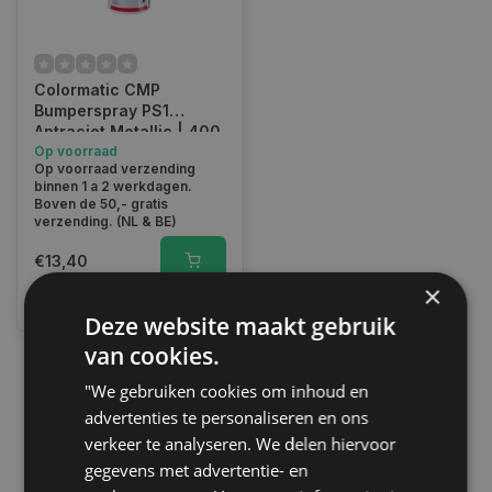
Colormatic CMP
Bumperspray PS1
Antraciet Metallic | 400
ML | 368950
Op voorraad
Op voorraad verzending
binnen 1 a 2 werkdagen.
Boven de 50,- gratis
verzending. (NL & BE)
€13,40
×
Vergelijk
Deze website maakt gebruik
van cookies.
"We gebruiken cookies om inhoud en
1
advertenties te personaliseren en ons
verkeer te analyseren. We delen hiervoor
gegevens met advertentie- en