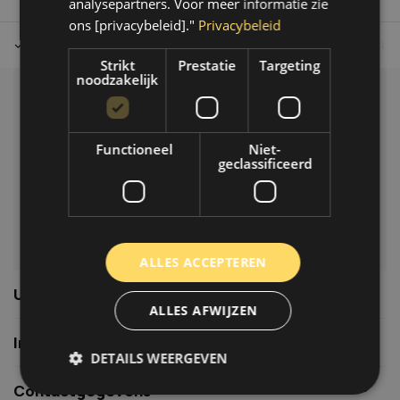
analysepartners. Voor meer informatie zie
ons [privacybeleid]."
Privacybeleid
Tot 30 dagen retour sturen.
Op werkdagen voor 14.00 uur bes
Strikt
Prestatie
Targeting
noodzakelijk
Klantenservice
Veelgestelde vragen
Functioneel
Niet-
06-39119169
geclassificeerd
info@autoklusser.nl
ALLES ACCEPTEREN
Usefull links
ALLES AFWIJZEN
Informatie
DETAILS WEERGEVEN
Contactgegevens