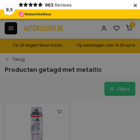
×
963
Reviews
9,5
0
Tot 30 dagen retour sturen.
Op werkdagen voor 14.00 uur best
Terug
Producten getagd met metallic
Filters