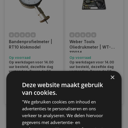
Bandenprofielmeter |
Weber Tools
RT10 klokmodel
Oliedrukmeter | WT-
111014
Op voorraad
Op voorraad
Op werkdagen voor 14.00
Op werkdagen voor 14.00
uur besteld, dezelfde dag
uur besteld, dezelfde dag
verzonden. Boven de 50,-
verzonden. Boven de 50,-
×
gratis verzending. (NL & BE)
gratis verzending. (NL & BE)
Deze website maakt gebruik
€48,75
€37,45
van cookies.
Vergelijk
Vergelijk
"We gebruiken cookies om inhoud en
advertenties te personaliseren en ons
verkeer te analyseren. We delen hiervoor
1
gegevens met advertentie- en