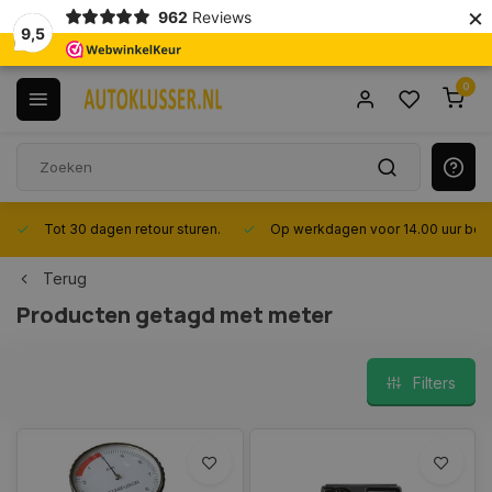
×
962
Reviews
9,5
0
Tot 30 dagen retour sturen.
Op werkdagen voor 14.00 uur best
Terug
Producten getagd met meter
Filters