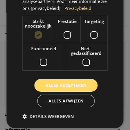
analysepartners. Voor meer informatie zie
ons [privacybeleid]."
Privacybeleid
Strikt
Prestatie
Targeting
noodzakelijk
Tot 30 dagen retour sturen.
Op werkdagen voor 14.00 uur bes
Functioneel
Niet-
Klantenservice
geclassificeerd
Veelgestelde vragen
06-39119169
info@autoklusser.nl
ALLES ACCEPTEREN
ALLES AFWIJZEN
Usefull links
DETAILS WEERGEVEN
Informatie