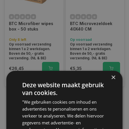
BTC Microfiber wipes
BTC Microvezeldoek
box - 50 stuks
40X40 CM
Only 8 left
Op voorraad
Op voorraad verzending
Op voorraad verzending
binnen 1 a 2 werkdagen.
binnen 1 a 2 werkdagen.
Boven de 50,- gratis
Boven de 50,- gratis
verzending. (NL & BE)
verzending. (NL & BE)
€26,45
€5,35
×
Vergelijk
Vergelijk
Deze website maakt gebruik
van cookies.
"We gebruiken cookies om inhoud en
1
advertenties te personaliseren en ons
verkeer te analyseren. We delen hiervoor
gegevens met advertentie- en