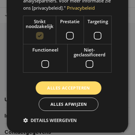
analysepartners. Voor meer informatie zie
ons [privacybeleid]."
Privacybeleid
Tot 30 dagen retour sturen.
Op werkdagen voor 14.00 uur bes
Strikt
Prestatie
Targeting
noodzakelijk
Klantenservice
Veelgestelde vragen
Functioneel
Niet-
06-39119169
geclassificeerd
info@autoklusser.nl
ALLES ACCEPTEREN
Usefull links
ALLES AFWIJZEN
Informatie
DETAILS WEERGEVEN
Contactgegevens