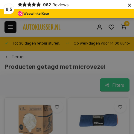
×
962
Reviews
9,5
0
Tot 30 dagen retour sturen.
Op werkdagen voor 14.00 uur best
Terug
Producten getagd met microvezel
Filters