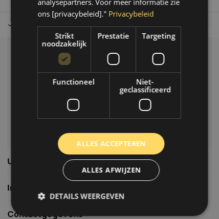
analysepartners. Voor meer informatie zie
ons [privacybeleid]."
Privacybeleid
Tot 30 dagen retour sturen.
Op werkdagen voor 14.00 uur bes
Strikt
Prestatie
Targeting
noodzakelijk
Klantenservice
Veelgestelde vragen
Functioneel
Niet-
06-39119169
geclassificeerd
info@autoklusser.nl
ALLES ACCEPTEREN
Usefull links
ALLES AFWIJZEN
Informatie
DETAILS WEERGEVEN
Contactgegevens