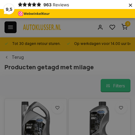
×
963
Reviews
9,5
0
Tot 30 dagen retour sturen.
Op werkdagen voor 14.00 uur best
Terug
Producten getagd met milage
Filters