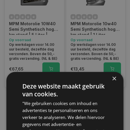
MPM Motorolie 10W40
MPM Motorolie 10w40
Semi Synthetisch hoge
Semi Synthetisch hoge
km stand | 5 Liter |
km stand | 1 Liter
04005HM
Op voorraad
Op voorraad
Op werkdagen voor 14.00
Op werkdagen voor 14.00
uur besteld, dezelfde dag
uur besteld, dezelfde dag
verzonden. Boven de 50,-
verzonden. Boven de 50,-
gratis verzending. (NL & BE)
gratis verzending. (NL & BE)
€67,65
€13,45
×
Vergelijk
Vergelijk
Deze website maakt gebruik
van cookies.
"We gebruiken cookies om inhoud en
1
advertenties te personaliseren en ons
verkeer te analyseren. We delen hiervoor
gegevens met advertentie- en