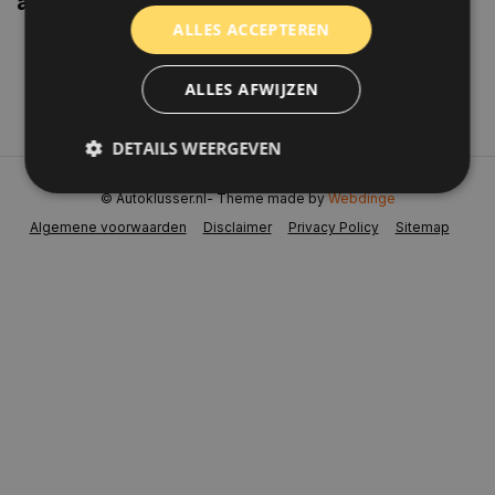
aanbiedingen weten?
ALLES ACCEPTEREN
Abonneer
ALLES AFWIJZEN
DETAILS WEERGEVEN
© Autoklusser.nl
- Theme made by
Webdinge
Algemene voorwaarden
Disclaimer
Privacy Policy
Sitemap
Strikt noodzakelijk
Prestatie
Targeting
Functioneel
Niet-geclassificeerd
Strikt noodzakelijke cookies maken de
kernfunctionaliteiten van de website mogelijk, zoals
gebruikersaanmelding en accountbeheer. De
website kan niet goed worden gebruikt zonder de
strikt noodzakelijke cookies.
Naam
Aanbieder
/
Domein
Vervaldat
COOKIELAW_STATS
www.autoklusser.nl
1 jaar