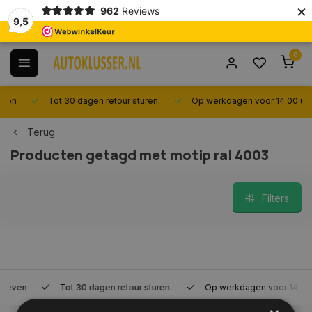
×
962
Reviews
9,5
0
Tot 30 dagen retour sturen.
Op werkdagen voor 14.00 uur best
Terug
Producten getagd met motip ral 4003
Filters
Tot 30 dagen retour sturen.
Op werkdagen voor 14.00 uur bes