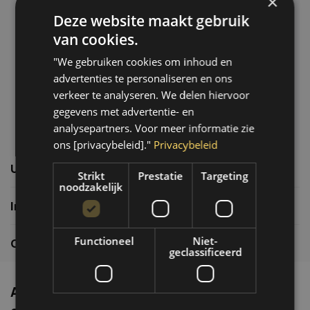
×
Deze website maakt gebruik
Klantenservice
van cookies.
Veelgestelde vragen
"We gebruiken cookies om inhoud en
06-39119169
advertenties te personaliseren en ons
info@autoklusser.nl
verkeer te analyseren. We delen hiervoor
gegevens met advertentie- en
analysepartners. Voor meer informatie zie
ons [privacybeleid]."
Privacybeleid
Usefull links
Strikt
Prestatie
Targeting
noodzakelijk
Informatie
Functioneel
Niet-
Contactgegevens
geclassificeerd
Altijd de nieuwste producten en