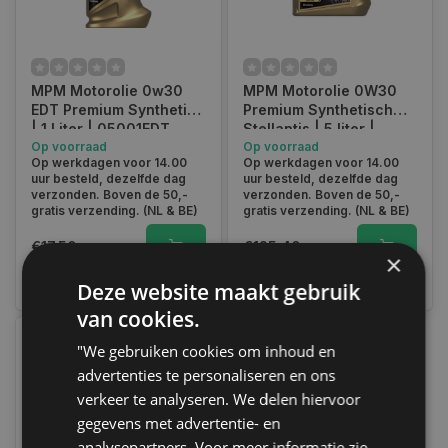
MPM Motorolie 0w30
MPM Motorolie 0W30
EDT Premium Synthetic
Premium Synthetisch
| 1 Liter | 05001EDT
Stellantis | 5 liter |
Op voorraad
05005SPC
Op voorraad
Op werkdagen voor 14.00
Op werkdagen voor 14.00
uur besteld, dezelfde dag
uur besteld, dezelfde dag
verzonden. Boven de 50,-
verzonden. Boven de 50,-
gratis verzending. (NL & BE)
gratis verzending. (NL & BE)
€17,50
€125,40
×
Vergelijk
Vergelijk
Deze website maakt gebruik
van cookies.
"We gebruiken cookies om inhoud en
advertenties te personaliseren en ons
verkeer te analyseren. We delen hiervoor
gegevens met advertentie- en
analysepartners. Voor meer informatie zie