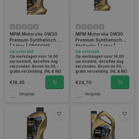
MPM Motorolie 0W30
MPM Motorolie 0W30
Premium Synthetisch HS
Premium Synthetisch
| 1 liter | 05000HS
Stellantis | 1 liter |
Op voorraad
05001SPC
Op voorraad
Op werkdagen voor 14.00
Op werkdagen voor 14.00
uur besteld, dezelfde dag
uur besteld, dezelfde dag
verzonden. Boven de 50,-
verzonden. Boven de 50,-
gratis verzending. (NL & BE)
gratis verzending. (NL & BE)
€16,45
€24,70
Vergelijk
Vergelijk