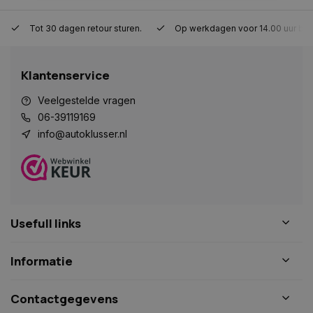
Strikt noodzakelijk
Prestatie
Targeting
Tot 30 dagen retour sturen.
Op werkdagen voor 14.00 uur bes
Functioneel
Niet-geclassificeerd
Strikt noodzakelijke cookies maken de
Klantenservice
kernfunctionaliteiten van de website mogelijk, zoals
gebruikersaanmelding en accountbeheer. De
website kan niet goed worden gebruikt zonder de
Veelgestelde vragen
strikt noodzakelijke cookies.
06-39119169
Naam
Aanbieder
/
Domein
Vervaldat
info@autoklusser.nl
COOKIELAW_STATS
www.autoklusser.nl
1 jaar
Usefull links
session_id
www.autoklusser.nl
29 minute
53 seconde
Informatie
Contactgegevens