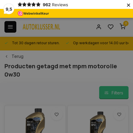
×
962
Reviews
9,5
0
Tot 30 dagen retour sturen.
Op werkdagen voor 14.00 uur best
Terug
Producten getagd met mpm motorolie
0w30
Filters