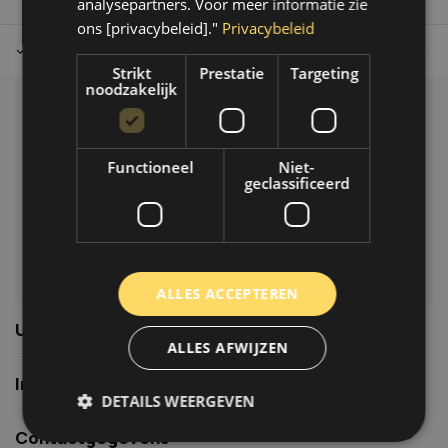
analysepartners. Voor meer informatie zie
ons [privacybeleid]."
Privacybeleid
Tot 30 dagen retour sturen.
Op werkdagen voor 14.00 uur bes
Strikt
Prestatie
Targeting
noodzakelijk
Klantenservice
Veelgestelde vragen
Functioneel
Niet-
06-39119169
geclassificeerd
info@autoklusser.nl
ALLES ACCEPTEREN
Usefull links
ALLES AFWIJZEN
Informatie
DETAILS WEERGEVEN
Contactgegevens