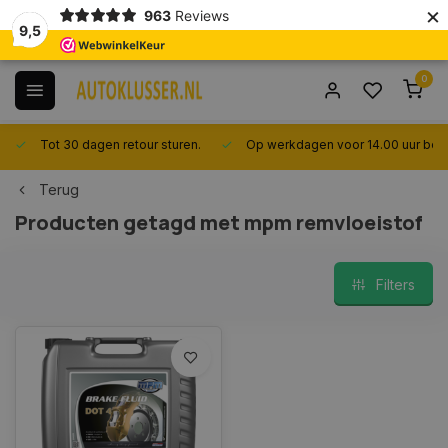
×
963
Reviews
9,5
0
Tot 30 dagen retour sturen.
Op werkdagen voor 14.00 uur best
Terug
Producten getagd met mpm remvloeistof
Filters