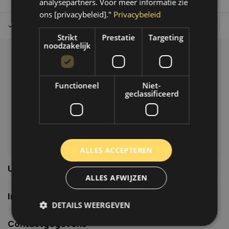
analysepartners. Voor meer informatie zie
ons [privacybeleid]."
Privacybeleid
Tot 30 dagen retour sturen.
Op werkdagen voor 14.00 uur bes
Strikt
Prestatie
Targeting
noodzakelijk
Klantenservice
Veelgestelde vragen
Functioneel
Niet-
06-39119169
geclassificeerd
info@autoklusser.nl
ALLES ACCEPTEREN
Usefull links
ALLES AFWIJZEN
Informatie
DETAILS WEERGEVEN
Contactgegevens