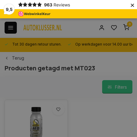
×
963
Reviews
9,5
0
Tot 30 dagen retour sturen.
Op werkdagen voor 14.00 uur best
Terug
Producten getagd met MT023
Filters