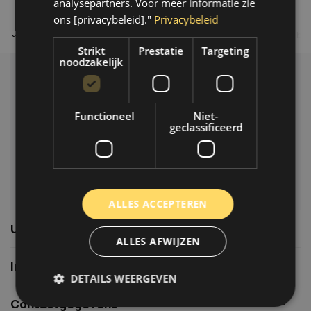
analysepartners. Voor meer informatie zie
ons [privacybeleid]."
Privacybeleid
Tot 30 dagen retour sturen.
Op werkdagen voor 14.00 uur bes
Strikt
Prestatie
Targeting
noodzakelijk
Klantenservice
Veelgestelde vragen
Functioneel
Niet-
06-39119169
geclassificeerd
info@autoklusser.nl
ALLES ACCEPTEREN
Usefull links
ALLES AFWIJZEN
Informatie
DETAILS WEERGEVEN
Contactgegevens