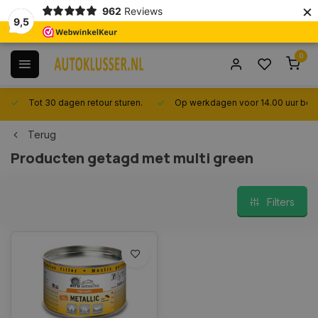
×
962
Reviews
9,5
0
Tot 30 dagen retour sturen.
Op werkdagen voor 14.00 uur best
Terug
Producten getagd met multi green
Filters