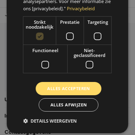
analysepartners. Voor meer informatie zie
ons [privacybeleid]."
Privacybeleid
Tot 30 dagen retour sturen.
Op werkdagen voor 14.00 uur bes
Strikt
Prestatie
Targeting
noodzakelijk
Klantenservice
Veelgestelde vragen
Functioneel
Niet-
06-39119169
geclassificeerd
info@autoklusser.nl
ALLES ACCEPTEREN
Usefull links
ALLES AFWIJZEN
Informatie
DETAILS WEERGEVEN
Contactgegevens