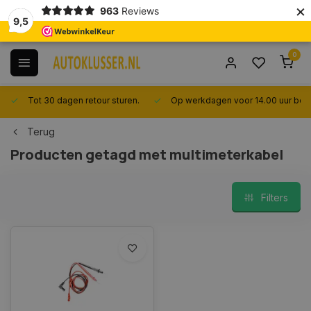
×
963
Reviews
9,5
0
Tot 30 dagen retour sturen.
Op werkdagen voor 14.00 uur best
Terug
Producten getagd met multimeterkabel
Filters