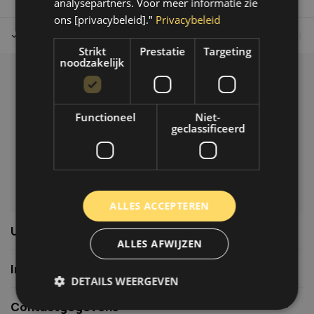
analysepartners. Voor meer informatie zie
ons [privacybeleid]."
Privacybeleid
Tot 30 dagen retour sturen.
Op werkdagen voor 14.00 uur bes
Strikt
Prestatie
Targeting
noodzakelijk
Klantenservice
Veelgestelde vragen
Functioneel
Niet-
06-39119169
geclassificeerd
info@autoklusser.nl
ALLES ACCEPTEREN
Usefull links
ALLES AFWIJZEN
Informatie
DETAILS WEERGEVEN
Contactgegevens