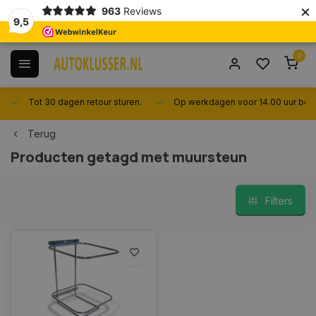
×
963
Reviews
9,5
0
Tot 30 dagen retour sturen.
Op werkdagen voor 14.00 uur best
Terug
Producten getagd met muursteun
Filters