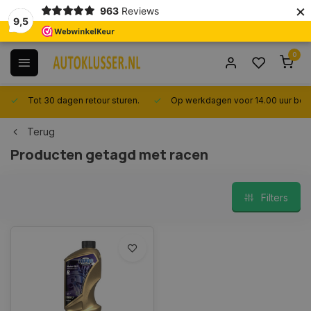
×
963
Reviews
9,5
0
Tot 30 dagen retour sturen.
Op werkdagen voor 14.00 uur best
Terug
Producten getagd met racen
Filters