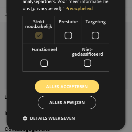
analysepartners. Voor meer informatie zie
ons [privacybeleid]."
Privacybeleid
Tot 30 dagen retour sturen.
Op werkdagen voor 14.00 uur bes
Strikt
Prestatie
Targeting
noodzakelijk
Klantenservice
Veelgestelde vragen
Functioneel
Niet-
06-39119169
geclassificeerd
info@autoklusser.nl
ALLES ACCEPTEREN
Usefull links
ALLES AFWIJZEN
Informatie
DETAILS WEERGEVEN
Contactgegevens