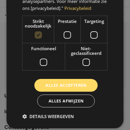
analysepartners. Voor meer informatie zie
ons [privacybeleid]."
Privacybeleid
Tot 30 dagen retour sturen.
Op werkdagen voor 14.00 uur bes
Strikt
Prestatie
Targeting
noodzakelijk
Klantenservice
Veelgestelde vragen
Functioneel
Niet-
06-39119169
geclassificeerd
info@autoklusser.nl
ALLES ACCEPTEREN
Usefull links
ALLES AFWIJZEN
Informatie
DETAILS WEERGEVEN
Contactgegevens