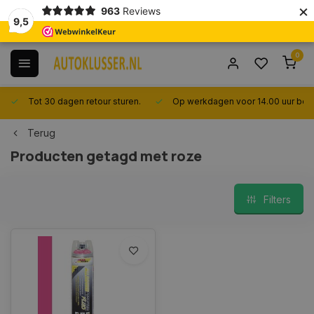
×
963
Reviews
9,5
0
Tot 30 dagen retour sturen.
Op werkdagen voor 14.00 uur best
Terug
Producten getagd met roze
Filters