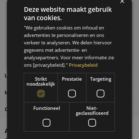
×
Deze website maakt gebruik
Klantenservice
van cookies.
Veelgestelde vragen
"We gebruiken cookies om inhoud en
06-39119169
advertenties te personaliseren en ons
info@autoklusser.nl
verkeer te analyseren. We delen hiervoor
gegevens met advertentie- en
analysepartners. Voor meer informatie zie
ons [privacybeleid]."
Privacybeleid
Usefull links
Strikt
Prestatie
Targeting
noodzakelijk
Informatie
Functioneel
Niet-
Contactgegevens
geclassificeerd
Altijd de nieuwste producten en