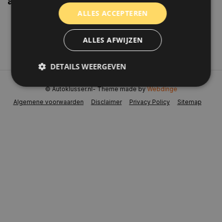
aanbiedingen weten?
ALLES ACCEPTEREN
Abonneer
ALLES AFWIJZEN
DETAILS WEERGEVEN
© Autoklusser.nl
- Theme made by
Webdinge
Algemene voorwaarden
Disclaimer
Privacy Policy
Sitemap
Strikt noodzakelijk
Prestatie
Targeting
Functioneel
Niet-geclassificeerd
Strikt noodzakelijke cookies maken de
kernfunctionaliteiten van de website mogelijk, zoals
gebruikersaanmelding en accountbeheer. De
website kan niet goed worden gebruikt zonder de
strikt noodzakelijke cookies.
Naam
Aanbieder
/
Domein
Vervaldat
COOKIELAW_STATS
www.autoklusser.nl
1 jaar