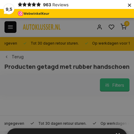
×
963
Reviews
9,5
0
n
Tot 30 dagen retour sturen.
Op werkdagen voor 14.00 uur be
Terug
Producten getagd met rubber handschoen
Filters
en
Tot 30 dagen retour sturen.
Op werkdagen voor 14.00 uur 