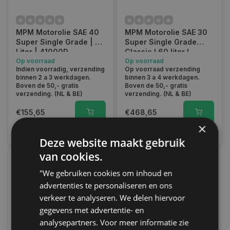
MPM Motorolie SAE 40
MPM Motorolie SAE 30
Super Single Grade | 20
Super Single Grade
Liter | 41000D
Classic l 60 liter l
Op voorraad
41060C
Op voorraad
Indien voorradig, verzending
Op voorraad verzending
binnen 2 a 3 werkdagen.
binnen 3 a 4 werkdagen.
Boven de 50,- gratis
Boven de 50,- gratis
verzending. (NL & BE)
verzending. (NL & BE)
€155,65
€468,65
×
Vergelijk
Vergelijk
Deze website maakt gebruik
van cookies.
"We gebruiken cookies om inhoud en
advertenties te personaliseren en ons
verkeer te analyseren. We delen hiervoor
gegevens met advertentie- en
analysepartners. Voor meer informatie zie