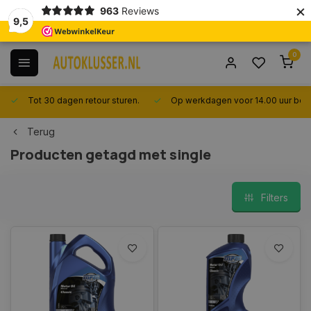
×
963
Reviews
9,5
0
Tot 30 dagen retour sturen.
Op werkdagen voor 14.00 uur best
Terug
Producten getagd met single
Filters