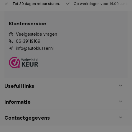
Tot 30 dagen retour sturen.
Op werkdagen voor 14.00 uur bes
Strikt noodzakelijk
Prestatie
Targeting
Functioneel
Niet-geclassificeerd
Klantenservice
Strikt noodzakelijke cookies maken de
kernfunctionaliteiten van de website mogelijk, zoals
gebruikersaanmelding en accountbeheer. De
Veelgestelde vragen
website kan niet goed worden gebruikt zonder de
06-39119169
strikt noodzakelijke cookies.
info@autoklusser.nl
Naam
Aanbieder
/
Domein
Vervaldat
COOKIELAW_STATS
www.autoklusser.nl
1 jaar
Usefull links
session_id
www.autoklusser.nl
29 minute
Informatie
53 seconde
Contactgegevens