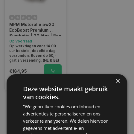
MPM Motorolie 5w20
EcoBoost Premium
Synthetic | 20 liter | Bag
In Box | 05020EB
Op voorraad
Op werkdagen voor 14.00
uur besteld, dezelfde dag
verzonden. Boven de 50,-
gratis verzending. (NL & BE)
€184,95
×
Vergelijk
Deze website maakt gebruik
van cookies.
"We gebruiken cookies om inhoud en
1
advertenties te personaliseren en ons
verkeer te analyseren. We delen hiervoor
gegevens met advertentie- en