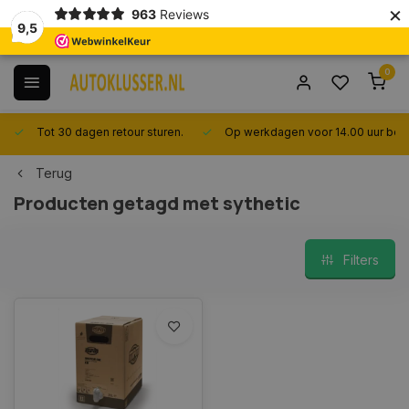
×
963
Reviews
9,5
0
Tot 30 dagen retour sturen.
Op werkdagen voor 14.00 uur best
Terug
Producten getagd met sythetic
Filters