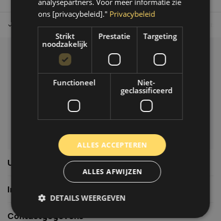
analysepartners. Voor meer informatie zie
ons [privacybeleid]."
Privacybeleid
Tot 30 dagen retour sturen.
Op werkdagen voor 14.00 uur bes
Strikt
Prestatie
Targeting
noodzakelijk
Klantenservice
Veelgestelde vragen
Functioneel
Niet-
06-39119169
geclassificeerd
info@autoklusser.nl
ALLES ACCEPTEREN
Usefull links
ALLES AFWIJZEN
Informatie
DETAILS WEERGEVEN
Contactgegevens