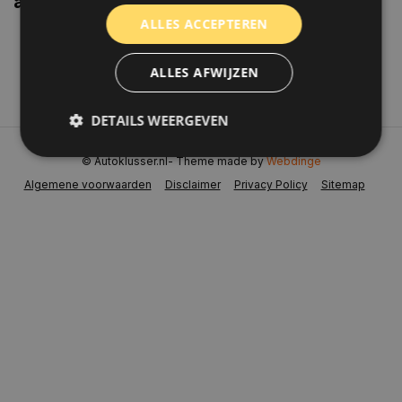
aanbiedingen weten?
ALLES ACCEPTEREN
Abonneer
ALLES AFWIJZEN
DETAILS WEERGEVEN
© Autoklusser.nl
- Theme made by
Webdinge
Algemene voorwaarden
Disclaimer
Privacy Policy
Sitemap
Strikt noodzakelijk
Prestatie
Targeting
Functioneel
Niet-geclassificeerd
Strikt noodzakelijke cookies maken de
kernfunctionaliteiten van de website mogelijk, zoals
gebruikersaanmelding en accountbeheer. De
website kan niet goed worden gebruikt zonder de
strikt noodzakelijke cookies.
Naam
Aanbieder
/
Domein
Vervaldat
COOKIELAW_STATS
www.autoklusser.nl
1 jaar