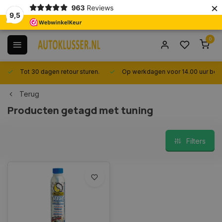
×
963
Reviews
9,5
0
Tot 30 dagen retour sturen.
Op werkdagen voor 14.00 uur best
Terug
Producten getagd met tuning
Filters