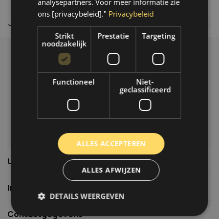
analysepartners. Voor meer informatie zie
ons [privacybeleid]."
Privacybeleid
Tot 30 dagen retour sturen.
Op werkdagen voor 14.00 uur bes
Strikt
Prestatie
Targeting
noodzakelijk
Klantenservice
Veelgestelde vragen
Functioneel
Niet-
06-39119169
geclassificeerd
info@autoklusser.nl
ALLES ACCEPTEREN
Usefull links
ALLES AFWIJZEN
Informatie
DETAILS WEERGEVEN
Contactgegevens