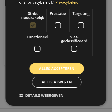
ons [privacybeleid]."
Privacybeleid
MPM ATF Automatische
Strikt
Prestatie
Targeting
Versnellingsbakolie ULV
noodzakelijk
| 4 Liter | 16000ULV
Op voorraad
Op werkdagen voor 14.00
uur besteld, dezelfde dag
Functioneel
Niet-
verzonden. Boven de 50,-
geclassificeerd
gratis verzending. (NL & BE)
€69,70
Vergelijk
ALLES ACCEPTEREN
1
ALLES AFWIJZEN
DETAILS WEERGEVEN