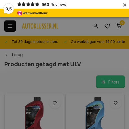
×
963
Reviews
9,5
0
Tot 30 dagen retour sturen.
Op werkdagen voor 14.00 uur best
Terug
Producten getagd met ULV
Filters