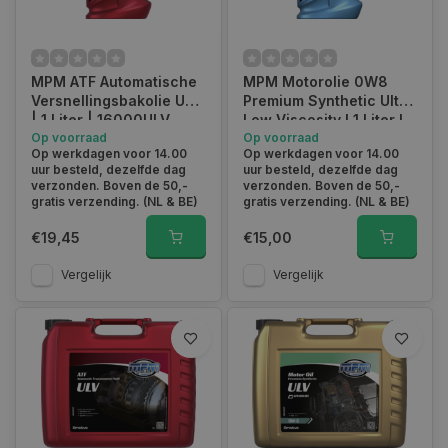
MPM ATF Automatische
MPM Motorolie 0W8
Versnellingsbakolie ULV
Premium Synthetic Ultra
| 1 Liter | 16000ULV
Low Viscosity l 1 Liter l
Op voorraad
08001ULV
Op voorraad
Op werkdagen voor 14.00
Op werkdagen voor 14.00
uur besteld, dezelfde dag
uur besteld, dezelfde dag
verzonden. Boven de 50,-
verzonden. Boven de 50,-
gratis verzending. (NL & BE)
gratis verzending. (NL & BE)
€19,45
€15,00
Vergelijk
Vergelijk