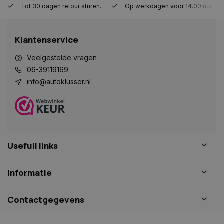
Tot 30 dagen retour sturen.
Op werkdagen voor 14.00 uur bes
Strikt noodzakelijk
Prestatie
Targeting
Functioneel
Niet-geclassificeerd
Klantenservice
Strikt noodzakelijke cookies maken de
kernfunctionaliteiten van de website mogelijk, zoals
gebruikersaanmelding en accountbeheer. De
Veelgestelde vragen
website kan niet goed worden gebruikt zonder de
06-39119169
strikt noodzakelijke cookies.
info@autoklusser.nl
Naam
Aanbieder
/
Domein
Vervaldat
COOKIELAW_STATS
www.autoklusser.nl
1 jaar
Usefull links
session_id
www.autoklusser.nl
29 minute
Informatie
53 seconde
Contactgegevens