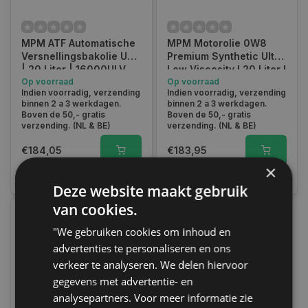
MPM ATF Automatische
MPM Motorolie 0W8
Versnellingsbakolie ULV
Premium Synthetic Ultra
| 20 Liter | 16000ULV
Low Viscosity l 20 Liter l
Op voorraad
08020ULV
Op voorraad
Indien voorradig, verzending
Indien voorradig, verzending
binnen 2 a 3 werkdagen.
binnen 2 a 3 werkdagen.
Boven de 50,- gratis
Boven de 50,- gratis
verzending. (NL & BE)
verzending. (NL & BE)
€184,05
€183,95
×
Vergelijk
Vergelijk
Deze website maakt gebruik
van cookies.
"We gebruiken cookies om inhoud en
advertenties te personaliseren en ons
verkeer te analyseren. We delen hiervoor
gegevens met advertentie- en
analysepartners. Voor meer informatie zie