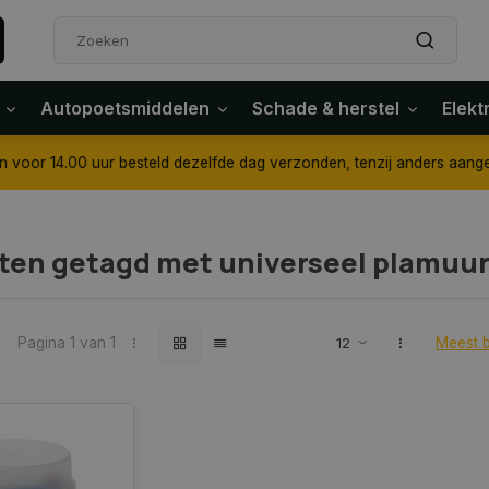
Autopoetsmiddelen
Schade & herstel
Elekt
4.00 uur besteld dezelfde dag verzonden, tenzij anders aangegeven
ten getagd met universeel plamuu
Pagina 1 van 1
Meest 