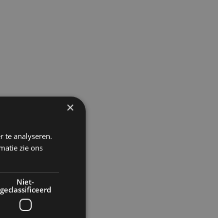
×
r te analyseren.
matie zie ons
Niet-
geclassificeerd