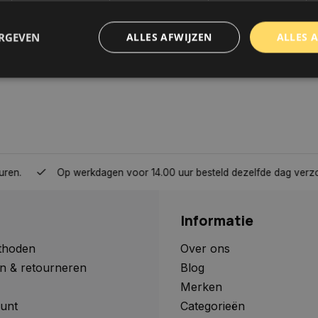
ERGEVEN
ALLES AFWIJZEN
ALLES 
trikt noodzakelijk
Prestatie
Targeting
Functioneel
Niet-geclassificee
 cookies maken de kernfunctionaliteiten van de website mogelijk, zoals gebruikersaanm
bsite kan niet goed worden gebruikt zonder de strikt noodzakelijke cookies.
Aanbieder
/
Domein
Vervaldatum
Omschrijving
Op werkdagen voor 14.00 uur besteld dezelfde dag verzonden, 
www.autoklusser.nl
1 jaar
Dit cookie wordt gebruikt om de
gebruiker voor het gebruik van c
te onthouden.
Informatie
www.autoklusser.nl
29 minuten
Dit cookie wordt gebruikt om een 
53 seconden
op te slaan voor uw huidige sessi
sessie ID wordt gebruikt om een v
thoden
Over ons
consistente gebruikerservaring t
n & retourneren
Blog
te zorgen dat pagina wijzigingen o
worden onthouden van pagina naa
Merken
geen persoonlijke gegevens op.
unt
Categorieën
29 minuten
Deze cookie wordt gebruikt om on
Cloudflare Inc.
Google Privacy Policy
57 seconden
maken tussen mensen en bots. Dit
.webshopapp.com