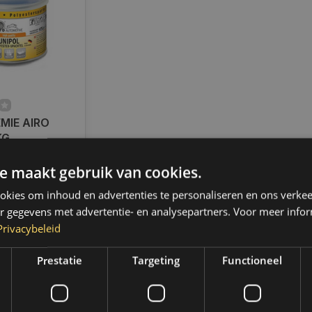
MIE AIRO
KG
ad
e maakt gebruik van cookies.
radig,
 binnen 2 a 3
kies om inhoud en advertenties te personaliseren en ons verkee
 Boven de 50,-
r gegevens met advertentie- en analysepartners. Voor meer infor
ending. (NL &
Privacybeleid
Prestatie
Targeting
Functioneel
k