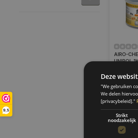
AIRO-CHE
UNIPOL 1
Op voorra
Deze websit
Indien voor
verzending
"We gebruiken coo
werkdagen.
We delen hiervoo
gratis verz
[privacybeleid]."
BE)
9,5
€23,85
Strikt
noodzakelijk
Vergelij