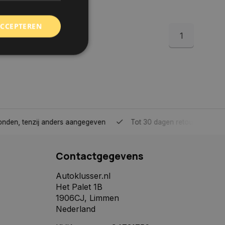
ACCEPTEREN
1
rd
elding en
tenzij anders aangegeven
Tot 30 dagen retour sturen.
 toestemming van de
ookies op de website
Contactgegevens
identificatiecode
e op de website. De
eilige en
Autoklusser.nl
e behouden, ervoor
Het Palet 1B
f item selecties
r pagina. Het slaat
1906CJ, Limmen
Nederland
derscheid te
 is gunstig voor de