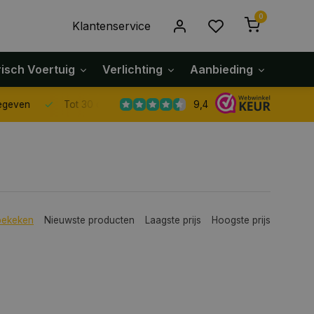
0
Klantenservice
risch Voertuig
Verlichting
Aanbieding
Klach
9,4
Tot 30 dagen retour sturen.
r
bekeken
Nieuwste producten
Laagste prijs
Hoogste prijs