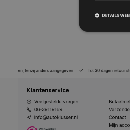
DETAILS WE
S
Strikt noodzakelijke
accountbeheer. De we
Naam
nden, tenzij anders aangegeven
Tot 30 dagen retour sturen.
COOKIELAW_STATS
Klantenservice
session_id
Veelgestelde vragen
Betaalme
06-39119169
Verzende
info@autoklusser.nl
Contact
Mijn acco
__cf_bm