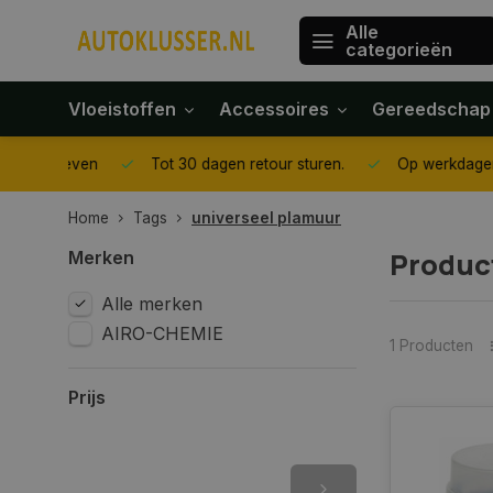
Alle
categorieën
Vloeistoffen
Accessoires
Gereedschap
gegeven
Tot 30 dagen retour sturen.
Op werkdagen voor 1
Home
Tags
universeel plamuur
Produc
Merken
Alle merken
AIRO-CHEMIE
1 Producten
Prijs