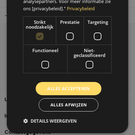
analysepartners. Voor meer informatie zie
ons [privacybeleid]."
Privacybeleid
Tot 30 dagen retour sturen.
Op werkdagen voor 14.00 uur bes
Strikt
Prestatie
Targeting
noodzakelijk
Klantenservice
Veelgestelde vragen
Functioneel
Niet-
06-39119169
geclassificeerd
info@autoklusser.nl
ALLES ACCEPTEREN
Usefull links
ALLES AFWIJZEN
Informatie
DETAILS WEERGEVEN
Contactgegevens