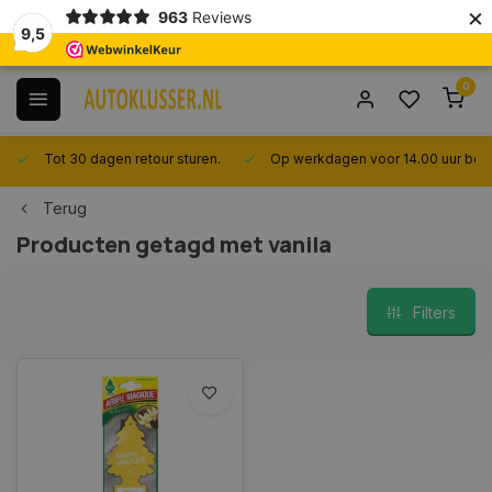
×
963
Reviews
9,5
0
Tot 30 dagen retour sturen.
Op werkdagen voor 14.00 uur best
Terug
Producten getagd met vanila
Filters