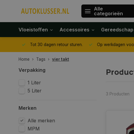
Alle
categorieën
Vloeistoffen
Accessoires
Gereedschap
gegeven
Tot 30 dagen retour sturen.
Op werkdagen voor 1
Home
Tags
vier takt
Product
Verpakking
1 Liter
5 Liter
3 Producten
Merken
Alle merken
MPM