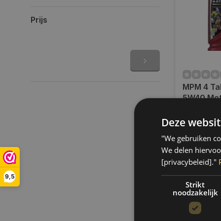
Prijs
MPM 4 Tak
5W40 Mot
Ma2 | MPM 
Op voorra
57001
Deze websit
Op werkdag
uur bestel
"We gebruiken coo
verzonden.
We delen hiervoo
gratis verz
[privacybeleid]."
BE)
9,5
€12,95
Strikt
noodzakelijk
Vergelij