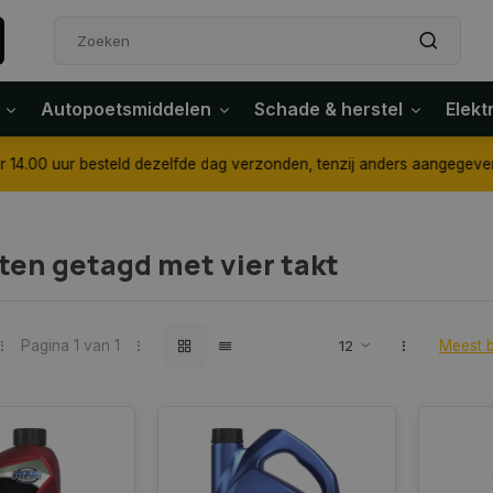
Autopoetsmiddelen
Schade & herstel
Elekt
4.00 uur besteld dezelfde dag verzonden, tenzij anders aangegeven
en getagd met vier takt
Pagina 1 van 1
Meest 