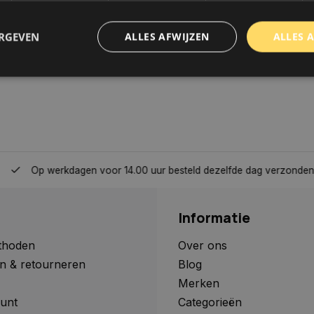
ERGEVEN
ALLES AFWIJZEN
ALLES 
trikt noodzakelijk
Prestatie
Targeting
Functioneel
Niet-geclassificee
 cookies maken de kernfunctionaliteiten van de website mogelijk, zoals gebruikersaanm
bsite kan niet goed worden gebruikt zonder de strikt noodzakelijke cookies.
Aanbieder
/
Domein
Vervaldatum
Omschrijving
Op werkdagen voor 14.00 uur besteld dezelfde dag verzonden, 
www.autoklusser.nl
1 jaar
Dit cookie wordt gebruikt om de
gebruiker voor het gebruik van c
te onthouden.
Informatie
www.autoklusser.nl
29 minuten
Dit cookie wordt gebruikt om een 
53 seconden
op te slaan voor uw huidige sessi
sessie ID wordt gebruikt om een v
thoden
Over ons
consistente gebruikerservaring t
n & retourneren
Blog
te zorgen dat pagina wijzigingen o
worden onthouden van pagina naa
Merken
geen persoonlijke gegevens op.
unt
Categorieën
29 minuten
Deze cookie wordt gebruikt om on
Cloudflare Inc.
Google Privacy Policy
57 seconden
maken tussen mensen en bots. Dit
.webshopapp.com