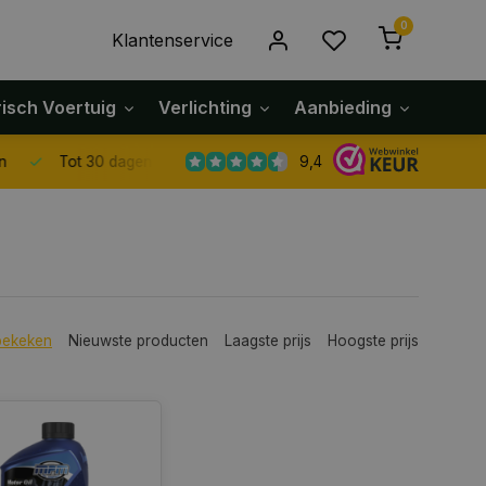
0
Klantenservice
risch Voertuig
Verlichting
Aanbieding
Klach
9,4
Tot 30 dagen retour sturen.
bekeken
Nieuwste producten
Laagste prijs
Hoogste prijs