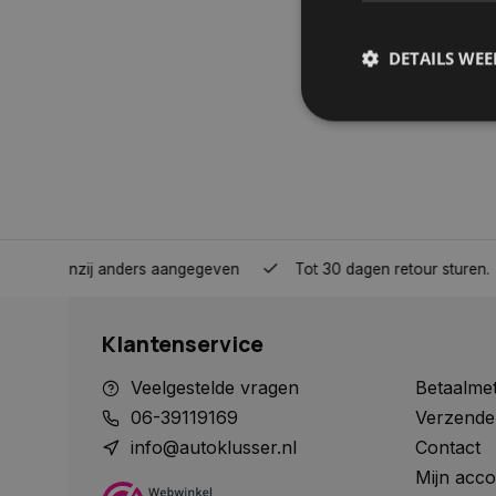
DETAILS WE
S
Strikt noodzakelijke
accountbeheer. De we
Naam
nden, tenzij anders aangegeven
Tot 30 dagen retour sturen.
COOKIELAW_STATS
Klantenservice
session_id
Veelgestelde vragen
Betaalme
06-39119169
Verzende
info@autoklusser.nl
Contact
Mijn acco
__cf_bm