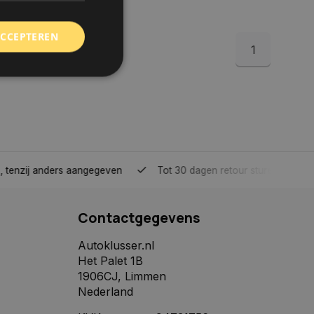
ACCEPTEREN
1
rd
elding en
tenzij anders aangegeven
Tot 30 dagen retour sturen.
 toestemming van de
ookies op de website
Contactgegevens
identificatiecode
e op de website. De
eilige en
Autoklusser.nl
e behouden, ervoor
Het Palet 1B
f item selecties
r pagina. Het slaat
1906CJ, Limmen
Nederland
derscheid te
 is gunstig voor de