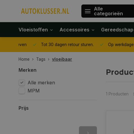
Alle
categorieën
Vloeistoffen
Accessoires
Gereedschap
gegeven
Tot 30 dagen retour sturen.
Op werkdagen voor 1
Home
Tags
vloeibaar
Produc
Merken
Alle merken
MPM
1 Producten
Prijs