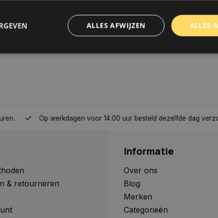
ERGEVEN
ALLES AFWIJZEN
ALLES 
trikt noodzakelijk
Prestatie
Targeting
Functioneel
Niet-geclassificee
 cookies maken de kernfunctionaliteiten van de website mogelijk, zoals gebruikersaanm
bsite kan niet goed worden gebruikt zonder de strikt noodzakelijke cookies.
Aanbieder
/
Domein
Vervaldatum
Omschrijving
Op werkdagen voor 14.00 uur besteld dezelfde dag verzonden, 
www.autoklusser.nl
1 jaar
Dit cookie wordt gebruikt om de
gebruiker voor het gebruik van c
te onthouden.
Informatie
www.autoklusser.nl
29 minuten
Dit cookie wordt gebruikt om een 
53 seconden
op te slaan voor uw huidige sessi
sessie ID wordt gebruikt om een v
thoden
Over ons
consistente gebruikerservaring t
n & retourneren
Blog
te zorgen dat pagina wijzigingen o
worden onthouden van pagina naa
Merken
geen persoonlijke gegevens op.
unt
Categorieën
29 minuten
Deze cookie wordt gebruikt om on
Cloudflare Inc.
Google Privacy Policy
57 seconden
maken tussen mensen en bots. Dit
.webshopapp.com