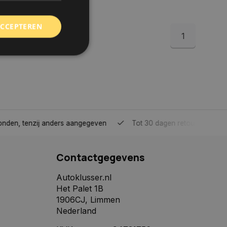
ACCEPTEREN
1
rd
elding en
tenzij anders aangegeven
Tot 30 dagen retour sturen.
 toestemming van de
ookies op de website
Contactgegevens
identificatiecode
e op de website. De
eilige en
Autoklusser.nl
e behouden, ervoor
Het Palet 1B
f item selecties
r pagina. Het slaat
1906CJ, Limmen
Nederland
derscheid te
 is gunstig voor de