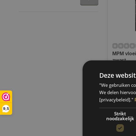
MPM vloei
zwart
Op voorra
Deze websit
Op werkdag
uur bestel
"We gebruiken coo
verzonden.
We delen hiervoo
gratis verz
[privacybeleid]."
BE)
9,5
€24,95
Strikt
noodzakelijk
Vergelij