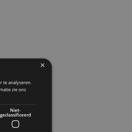
×
r te analyseren.
matie zie ons
Niet-
geclassificeerd