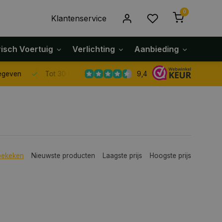
0
Klantenservice
risch Voertuig
Verlichting
Aanbieding
Klach
9,4
Tot 30 dagen retour sturen.
bekeken
Nieuwste producten
Laagste prijs
Hoogste prijs