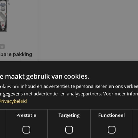
bare pakking
ad
e maakt gebruik van cookies.
en voor 14.00
d, dezelfde dag
kies om inhoud en advertenties te personaliseren en ons verkee
 Boven de 50,-
r gegevens met advertentie- en analysepartners. Voor meer infor
ending. (NL &
Privacybeleid
Prestatie
Targeting
Functioneel
k