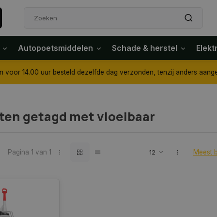
Autopoetsmiddelen
Schade & herstel
Elekt
4.00 uur besteld dezelfde dag verzonden, tenzij anders aangegeven
ten getagd met vloeibaar
Pagina 1 van 1
Meest 