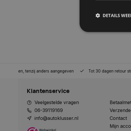
DETAILS WE
S
Strikt noodzakelijke
accountbeheer. De we
Naam
nden, tenzij anders aangegeven
Tot 30 dagen retour sturen.
COOKIELAW_STATS
Klantenservice
session_id
Veelgestelde vragen
Betaalme
06-39119169
Verzende
info@autoklusser.nl
Contact
Mijn acco
__cf_bm