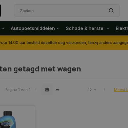
Autopoetsmiddelen
Schade & herstel
Elekt
4.00 uur besteld dezelfde dag verzonden, tenzij anders aangegeven
ten getagd met wagen
Pagina 1 van 1
Meest 