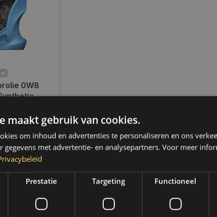
rolie 0W8
ynthetic
Viscosity l 1
ad
8001ULV
e maakt gebruik van cookies.
en voor 14.00
d, dezelfde dag
kies om inhoud en advertenties te personaliseren en ons verkee
 Boven de 50,-
r gegevens met advertentie- en analysepartners. Voor meer infor
ending. (NL &
Privacybeleid
Prestatie
Targeting
Functioneel
k