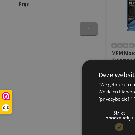
Prijs
MPM Moto
Premium S
Ultra Low 
Op voorra
Liter l 0
Deze websit
Op werkdag
uur bestel
"We gebruiken coo
verzonden.
We delen hiervoo
gratis verz
[privacybeleid]."
BE)
9,5
€15,00
Strikt
noodzakelijk
Vergelij