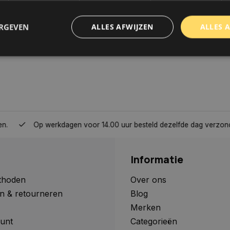
ERGEVEN
ALLES AFWIJZEN
ALLES 
trikt noodzakelijk
Prestatie
Targeting
Functioneel
Niet-geclassificee
 cookies maken de kernfunctionaliteiten van de website mogelijk, zoals gebruikersaanm
bsite kan niet goed worden gebruikt zonder de strikt noodzakelijke cookies.
Aanbieder
/
Domein
Vervaldatum
Omschrijving
Op werkdagen voor 14.00 uur besteld dezelfde dag verzonden, 
www.autoklusser.nl
1 jaar
Dit cookie wordt gebruikt om de
gebruiker voor het gebruik van c
te onthouden.
Informatie
www.autoklusser.nl
29 minuten
Dit cookie wordt gebruikt om een 
53 seconden
op te slaan voor uw huidige sessi
sessie ID wordt gebruikt om een v
thoden
Over ons
consistente gebruikerservaring t
n & retourneren
Blog
te zorgen dat pagina wijzigingen o
worden onthouden van pagina naa
Merken
geen persoonlijke gegevens op.
unt
Categorieën
29 minuten
Deze cookie wordt gebruikt om on
Cloudflare Inc.
Google Privacy Policy
57 seconden
maken tussen mensen en bots. Dit
.webshopapp.com