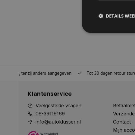
DETAILS WE
S
Strikt noodzakelijke
accountbeheer. De we
Naam
nden, tenzij anders aangegeven
Tot 30 dagen retour sturen.
COOKIELAW_STATS
Klantenservice
session_id
Veelgestelde vragen
Betaalme
06-39119169
Verzende
info@autoklusser.nl
Contact
Mijn acco
__cf_bm