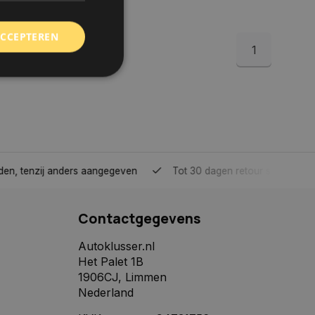
ACCEPTEREN
1
rd
elding en
tenzij anders aangegeven
Tot 30 dagen retour sturen.
 toestemming van de
ookies op de website
Contactgegevens
identificatiecode
e op de website. De
eilige en
Autoklusser.nl
e behouden, ervoor
Het Palet 1B
f item selecties
r pagina. Het slaat
1906CJ, Limmen
Nederland
derscheid te
 is gunstig voor de