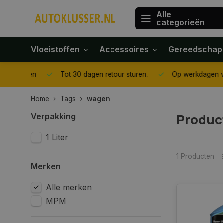
Alle
categorieën
Vloeistoffen
Accessoires
Gereedschap
gegeven
Tot 30 dagen retour sturen.
Op werkdagen voor 1
Home
Tags
wagen
Produc
Verpakking
1 Liter
1 Producten
Merken
Alle merken
MPM