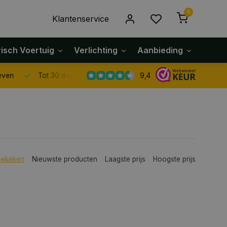
0
Klantenservice
risch Voertuig
Verlichting
Aanbieding
Klach
9,4
Tot 30 dagen retour sturen.
bekeken
Nieuwste producten
Laagste prijs
Hoogste prijs