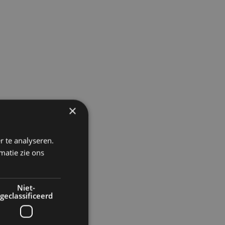
×
r te analyseren.
matie zie ons
Niet-
geclassificeerd