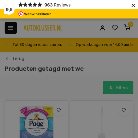
×
963
Reviews
9,5
0
Tot 30 dagen retour sturen.
Op werkdagen voor 14.00 uur best
Terug
Producten getagd met wc
Filters