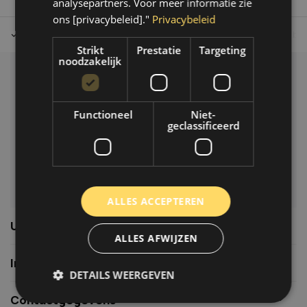
analysepartners. Voor meer informatie zie
ons [privacybeleid]."
Privacybeleid
Tot 30 dagen retour sturen.
Op werkdagen voor 14.00 uur bes
Strikt
Prestatie
Targeting
noodzakelijk
Klantenservice
Veelgestelde vragen
Functioneel
Niet-
06-39119169
geclassificeerd
info@autoklusser.nl
ALLES ACCEPTEREN
Usefull links
ALLES AFWIJZEN
Informatie
DETAILS WEERGEVEN
Contactgegevens