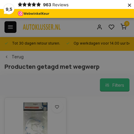
×
963
Reviews
9,5
0
Tot 30 dagen retour sturen.
Op werkdagen voor 14.00 uur best
Terug
Producten getagd met wegwerp
Filters