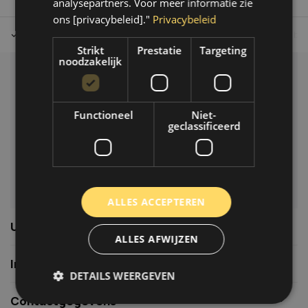
analysepartners. Voor meer informatie zie
ons [privacybeleid]."
Privacybeleid
Tot 30 dagen retour sturen.
Op werkdagen voor 14.00 uur bes
Strikt
Prestatie
Targeting
noodzakelijk
Klantenservice
Veelgestelde vragen
Functioneel
Niet-
06-39119169
geclassificeerd
info@autoklusser.nl
ALLES ACCEPTEREN
Usefull links
ALLES AFWIJZEN
Informatie
DETAILS WEERGEVEN
Contactgegevens