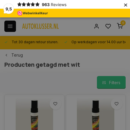
×
963
Reviews
9,5
0
Tot 30 dagen retour sturen.
Op werkdagen voor 14.00 uur best
Terug
Producten getagd met wit
Filters