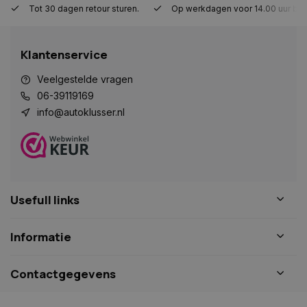
Tot 30 dagen retour sturen.
Op werkdagen voor 14.00 uur bes
Strikt noodzakelijk
Prestatie
Targeting
Functioneel
Niet-geclassificeerd
Klantenservice
Strikt noodzakelijke cookies maken de
kernfunctionaliteiten van de website mogelijk, zoals
gebruikersaanmelding en accountbeheer. De
Veelgestelde vragen
website kan niet goed worden gebruikt zonder de
06-39119169
strikt noodzakelijke cookies.
info@autoklusser.nl
Naam
Aanbieder
/
Domein
Vervaldat
COOKIELAW_STATS
www.autoklusser.nl
1 jaar
Usefull links
session_id
www.autoklusser.nl
29 minute
Informatie
53 seconde
Contactgegevens