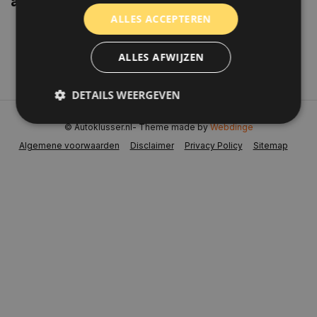
aanbiedingen weten?
ALLES ACCEPTEREN
Abonneer
ALLES AFWIJZEN
DETAILS WEERGEVEN
© Autoklusser.nl
- Theme made by
Webdinge
Algemene voorwaarden
Disclaimer
Privacy Policy
Sitemap
Strikt noodzakelijk
Prestatie
Targeting
Functioneel
Niet-geclassificeerd
Strikt noodzakelijke cookies maken de
kernfunctionaliteiten van de website mogelijk, zoals
gebruikersaanmelding en accountbeheer. De
website kan niet goed worden gebruikt zonder de
strikt noodzakelijke cookies.
Naam
Aanbieder
/
Domein
Vervaldat
COOKIELAW_STATS
www.autoklusser.nl
1 jaar