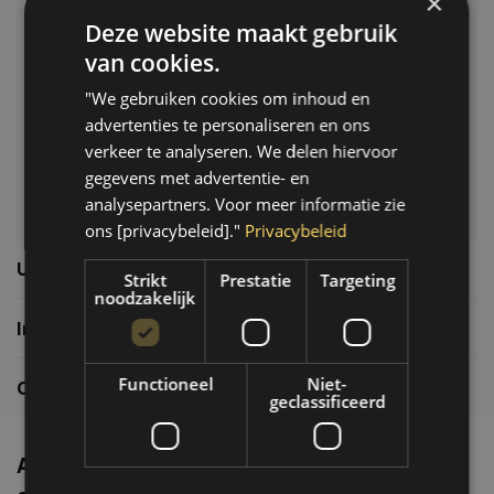
×
Deze website maakt gebruik
Klantenservice
van cookies.
Veelgestelde vragen
"We gebruiken cookies om inhoud en
06-39119169
advertenties te personaliseren en ons
info@autoklusser.nl
verkeer te analyseren. We delen hiervoor
gegevens met advertentie- en
analysepartners. Voor meer informatie zie
ons [privacybeleid]."
Privacybeleid
Usefull links
Strikt
Prestatie
Targeting
noodzakelijk
Informatie
Functioneel
Niet-
Contactgegevens
geclassificeerd
Altijd de nieuwste producten en