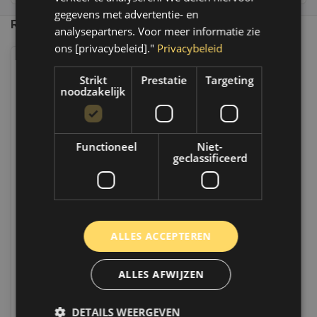
gegevens met advertentie- en
Recent bekeken
analysepartners. Voor meer informatie zie
ons [privacybeleid]."
Privacybeleid
Strikt
Prestatie
Targeting
noodzakelijk
Functioneel
Niet-
geclassificeerd
Colormatic COLORMATIC
SILICONENVERWIJDERAAR
174469
Op voorraad
ALLES ACCEPTEREN
Op voorraad verzending binnen 1 a 2
werkdagen. Boven de 50,- gratis
verzending. (NL & BE)
ALLES AFWIJZEN
€17,50
DETAILS WEERGEVEN
Vergelijk