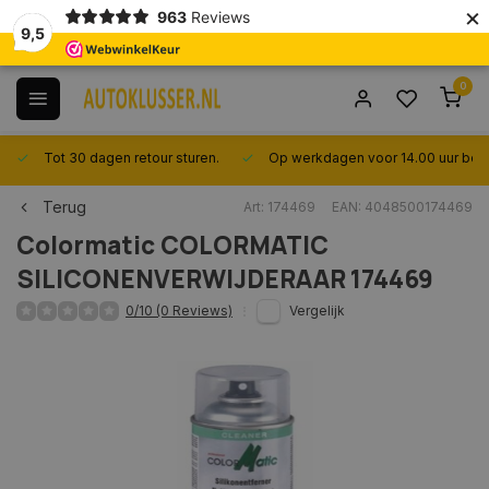
×
963
Reviews
9,5
0
Tot 30 dagen retour sturen.
Op werkdagen voor 14.00 uur best
Terug
Art: 174469
EAN: 4048500174469
Colormatic
COLORMATIC
SILICONENVERWIJDERAAR 174469
0/10 (0 Reviews)
Vergelijk