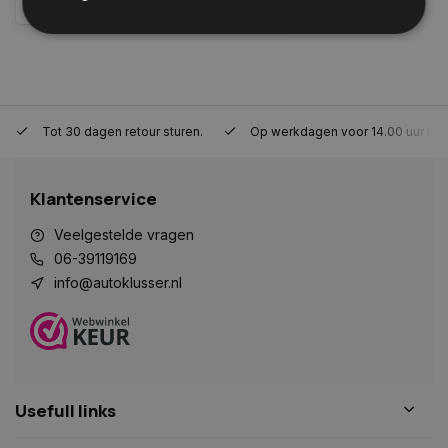
Strikt noodzakelijk
Prestatie
Targeting
Functioneel
Niet-geclassificeerd
Tot 30 dagen retour sturen.
Op werkdagen voor 14.00 uur bes
Strikt noodzakelijke cookies maken de
kernfunctionaliteiten van de website mogelijk, zoals
gebruikersaanmelding en accountbeheer. De
website kan niet goed worden gebruikt zonder de
Klantenservice
strikt noodzakelijke cookies.
Veelgestelde vragen
Naam
Aanbieder
/
Domein
Vervaldat
06-39119169
COOKIELAW_STATS
www.autoklusser.nl
1 jaar
info@autoklusser.nl
session_id
www.autoklusser.nl
29 minute
53 seconde
Usefull links