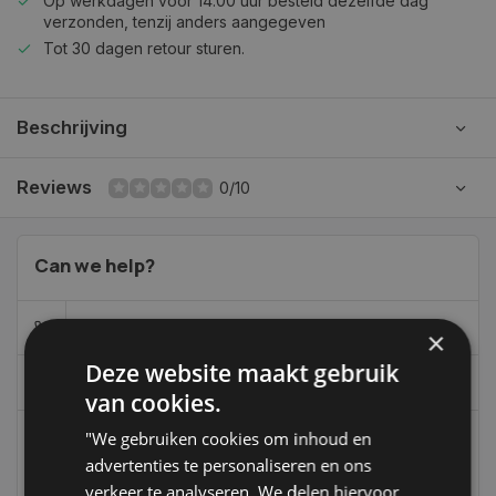
Op werkdagen voor 14.00 uur besteld dezelfde dag
verzonden, tenzij anders aangegeven
Tot 30 dagen retour sturen.
Beschrijving
Reviews
0/10
Can we help?
06-39119169
×
Deze website maakt gebruik
info@autoklusser.nl
van cookies.
"We gebruiken cookies om inhoud en
advertenties te personaliseren en ons
236
customers give us a 9,4 at
verkeer te analyseren. We delen hiervoor