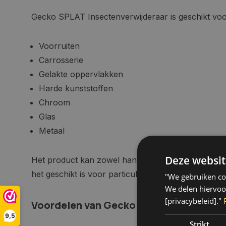
Gecko SPLAT Insectenverwijderaar is geschikt voo
Voorruiten
Carrosserie
Gelakte oppervlakken
Harde kunststoffen
Chroom
Glas
Metaal
Deze websit
Het product kan zowel handmatig als machinaal 
het geschikt is voor particulier en professioneel ge
"We gebruiken coo
We delen hiervoo
[privacybeleid]."
Voordelen van Gecko SPLAT Insectenve
9,5
Strikt