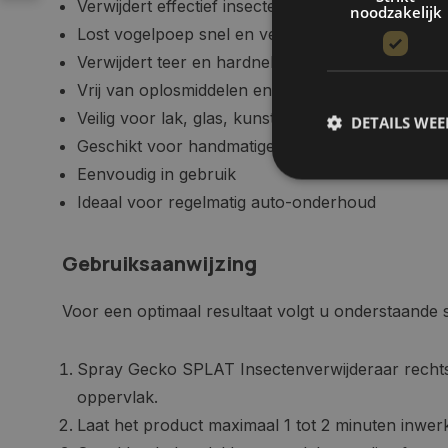
Verwijdert effectief insectenresten en vliegjes
noodzakelijk
Lost vogelpoep snel en veilig op
Verwijdert teer en hardnekkig straatvuil
Vrij van oplosmiddelen en zuren
Veilig voor lak, glas, kunststof en chroom
DETAILS WE
Geschikt voor handmatige en machinale toepass
Eenvoudig in gebruik
Ideaal voor regelmatig auto-onderhoud
S
Strikt noodzakelijke
Gebruiksaanwijzing
accountbeheer. De we
Naam
Voor een optimaal resultaat volgt u onderstaande 
COOKIELAW_STATS
Spray Gecko SPLAT Insectenverwijderaar rechtst
session_id
oppervlak.
Laat het product maximaal 1 tot 2 minuten inwer