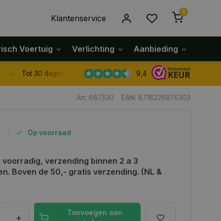
0
Klantenservice
risch Voertuig
Verlichting
Aanbieding
Klach
9,4
Tot 30 dagen retour sturen.
Art: 687530
EAN: 8718226875303
5
Op voorraad
n voorradig, verzending binnen 2 a 3
n. Boven de 50,- gratis verzending. (NL &
Toevoegen aan
+