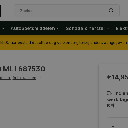
Autopoetsmiddelen
Schade & herstel
Elekt
4.00 uur besteld dezelfde dag verzonden, tenzij anders aangegeven
0 ML | 687530
€14,9
delen
,
Auto wassen
Indie
werkdage
BE)
-