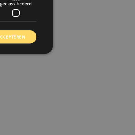
geclassificeerd
ACCEPTEREN
rd
elding en
 toestemming van de
ookies op de website
identificatiecode
e op de website. De
eilige en
e behouden, ervoor
f item selecties