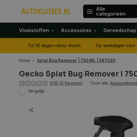
Alle
categorieën
Vloeistoffen
Accessoires
Gereedschap
gegeven
Tot 30 dagen retour sturen.
Op werkdagen voor 1
Home
Splat Bug Remover | 750 ML | 687530
Gecko
Splat Bug Remover | 75
0/10 (0 Reviews)
Toon alle:
Autopoetsmid
Vergelijk