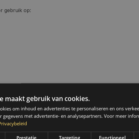
r gebruik op:
e maakt gebruik van cookies.
worden toegepast, waardoor
bruik.
kies om inhoud en advertenties te personaliseren en ons verkee
r gegevens met advertentie- en analysepartners. Voor meer infor
Privacybeleid
rwijderaar
Prestatie
Targeting
Functioneel