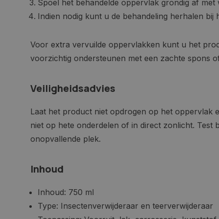
Spoel het behandelde oppervlak grondig af met 
Indien nodig kunt u de behandeling herhalen bij 
__cf_bm
Voor extra vervuilde oppervlakken kunt u het pro
voorzichtig ondersteunen met een zachte spons o
__cf_bm
Veiligheidsadvies
CookieScriptConse
Laat het product niet opdrogen op het oppervlak e
niet op hete onderdelen of in direct zonlicht. Test bij
VISITOR_PRIVACY_
onopvallende plek.
Inhoud
Inhoud: 750 ml
COOKIELAW
Type: Insectenverwijderaar en teerverwijderaar