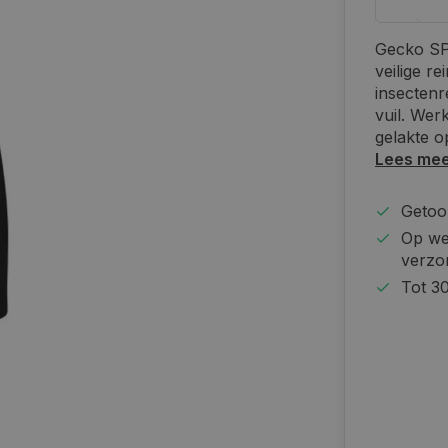
Gecko SPL
veilige r
insectenr
vuil. Werk
gelakte o
Lees me
Getoon
Op we
verzo
Tot 30