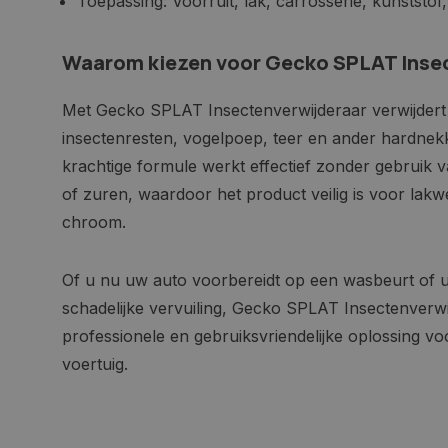
Toepassing: Voorruit, lak, carrosserie, kunststo
Naam
Waarom kiezen voor Gecko SPLAT Inse
Naam
Naam
__Secure-YNID
Naam
__Secure-ROLLOU
_ga
COOKIELAW_SOCIA
Met Gecko SPLAT Insectenverwijderaar verwijdert u
VISITOR_INFO1_LIV
insectenresten, vogelpoep, teer en ander hardnekk
krachtige formule werkt effectief zonder gebruik 
of zuren, waardoor het product veilig is voor lakw
test_cookie
_ga_HVL6YTJ21H
chroom.
_ga_1234567890
YSC
Of u nu uw auto voorbereidt op een wasbeurt of 
_gcl_au
schadelijke vervuiling, Gecko SPLAT Insectenverwi
professionele en gebruiksvriendelijke oplossing v
voertuig.
COOKIELAW_ADS
_rdt_uuid