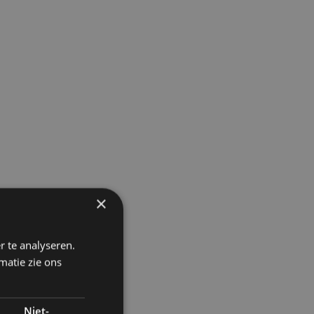
×
r te analyseren.
matie zie ons
Niet-