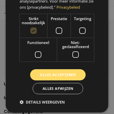
analysepartners. Voor meer informatie zie
ons [privacybeleid]."
Privacybeleid
Tot 30 dagen retour sturen.
Op werkdagen voor 14.00 uur bes
Strikt
Prestatie
Targeting
noodzakelijk
Klantenservice
Veelgestelde vragen
Functioneel
Niet-
06-39119169
geclassificeerd
info@autoklusser.nl
ALLES ACCEPTEREN
Usefull links
ALLES AFWIJZEN
Informatie
DETAILS WEERGEVEN
Contactgegevens