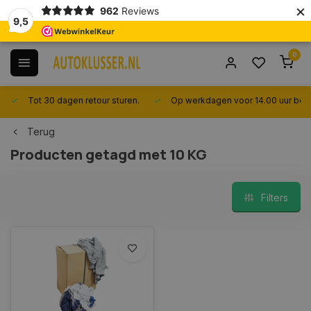
×
962
Reviews
9,5
0
Tot 30 dagen retour sturen.
Op werkdagen voor 14.00 uur best
Terug
Producten getagd met 10 KG
Filters