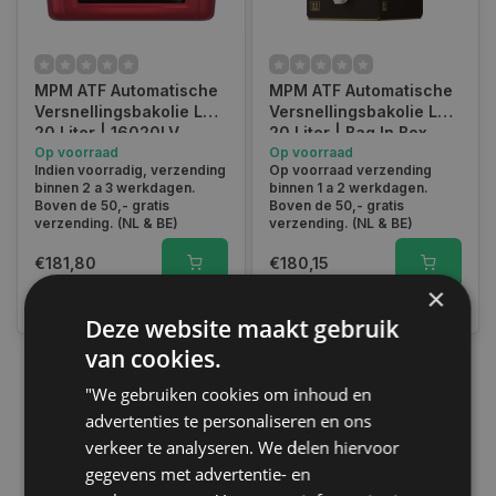
MPM ATF Automatische
MPM ATF Automatische
Versnellingsbakolie LV |
Versnellingsbakolie LV |
20 Liter | 16020LV
20 Liter | Bag In Box
Op voorraad
|16B20LV
Op voorraad
Indien voorradig, verzending
Op voorraad verzending
binnen 2 a 3 werkdagen.
binnen 1 a 2 werkdagen.
Boven de 50,- gratis
Boven de 50,- gratis
verzending. (NL & BE)
verzending. (NL & BE)
€181,80
€180,15
×
Vergelijk
Vergelijk
Deze website maakt gebruik
van cookies.
"We gebruiken cookies om inhoud en
1
advertenties te personaliseren en ons
verkeer te analyseren. We delen hiervoor
gegevens met advertentie- en