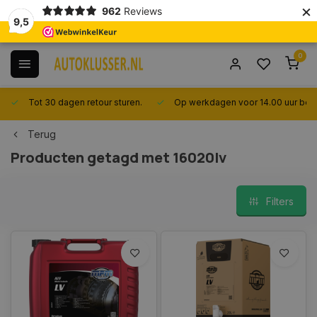
×
962
Reviews
9,5
0
Tot 30 dagen retour sturen.
Op werkdagen voor 14.00 uur best
Terug
Producten getagd met 16020lv
Filters