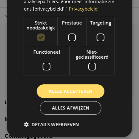
analysepartners. Voor meer informatie zie
ons [privacybeleid]."
Privacybeleid
Tot 30 dagen retour sturen.
Op werkdagen voor 14.00 uur bes
Strikt
Prestatie
Targeting
noodzakelijk
Klantenservice
Veelgestelde vragen
Functioneel
Niet-
06-39119169
geclassificeerd
info@autoklusser.nl
ALLES ACCEPTEREN
Usefull links
ALLES AFWIJZEN
Informatie
DETAILS WEERGEVEN
Contactgegevens