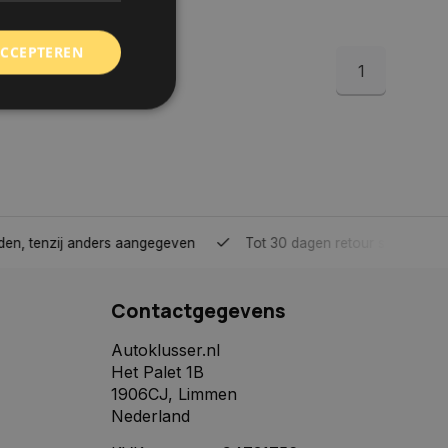
ACCEPTEREN
1
rd
elding en
tenzij anders aangegeven
Tot 30 dagen retour sturen.
 toestemming van de
ookies op de website
Contactgegevens
identificatiecode
e op de website. De
eilige en
Autoklusser.nl
e behouden, ervoor
Het Palet 1B
f item selecties
r pagina. Het slaat
1906CJ, Limmen
Nederland
derscheid te
 is gunstig voor de