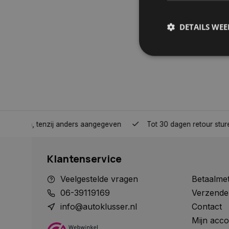
DETAILS WE
S
Strikt noodzakelijke
accountbeheer. De we
Naam
nden, tenzij anders aangegeven
Tot 30 dagen retour sturen.
COOKIELAW_STATS
Klantenservice
session_id
Veelgestelde vragen
Betaalme
06-39119169
Verzende
info@autoklusser.nl
Contact
Mijn acco
__cf_bm