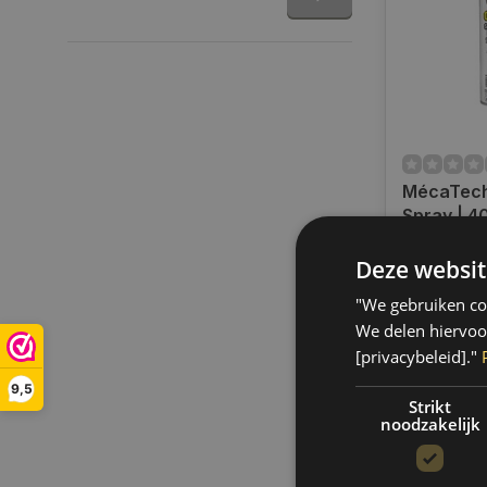
MécaTech
Spray | 4
450012
Op voorra
Deze websit
Indien voor
verzending
"We gebruiken coo
werkdagen.
We delen hiervoo
gratis verz
[privacybeleid]."
BE)
9,5
€20,75
Strikt
noodzakelijk
Vergelij