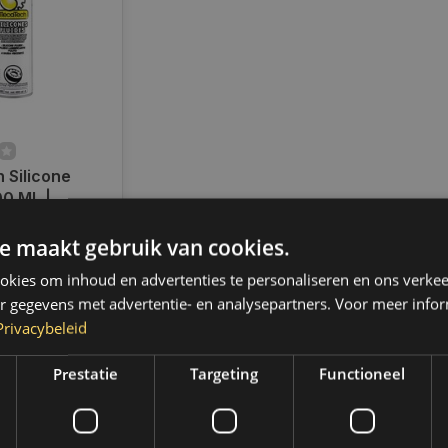
 Silicone
00 ML |
ad
e maakt gebruik van cookies.
radig,
 binnen 2 a 3
kies om inhoud en advertenties te personaliseren en ons verkee
 Boven de 50,-
r gegevens met advertentie- en analysepartners. Voor meer infor
ending. (NL &
Privacybeleid
Prestatie
Targeting
Functioneel
k