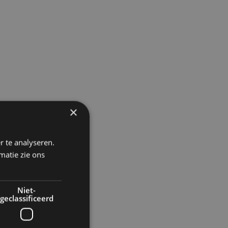
×
r te analyseren.
matie zie ons
Niet-
geclassificeerd