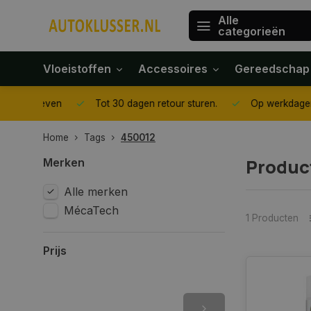
Alle
categorieën
Vloeistoffen
Accessoires
Gereedschap
gegeven
Tot 30 dagen retour sturen.
Op werkdagen voor 1
Home
Tags
450012
Produc
Merken
Alle merken
MécaTech
1 Producten
Prijs