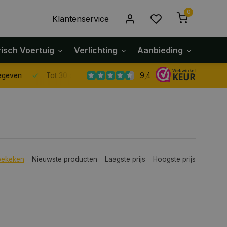
0
Klantenservice
risch Voertuig
Verlichting
Aanbieding
Klach
9,4
Tot 30 dagen retour sturen.
bekeken
Nieuwste producten
Laagste prijs
Hoogste prijs