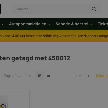
Autopoetsmiddelen
Schade & herstel
Elekt
4.00 uur besteld dezelfde dag verzonden, tenzij anders aangegeven
ten getagd met 450012
Pagina 1 van 1
Meest 