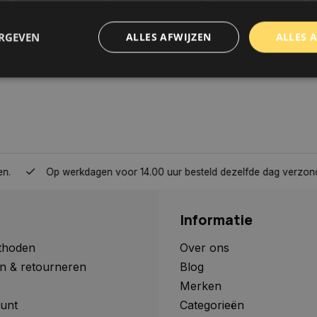
ERGEVEN
ALLES AFWIJZEN
ALLES 
trikt noodzakelijk
Prestatie
Targeting
Functioneel
Niet-geclassificee
 cookies maken de kernfunctionaliteiten van de website mogelijk, zoals gebruikersaanm
bsite kan niet goed worden gebruikt zonder de strikt noodzakelijke cookies.
Aanbieder
/
Domein
Vervaldatum
Omschrijving
Op werkdagen voor 14.00 uur besteld dezelfde dag verzonden, 
www.autoklusser.nl
1 jaar
Dit cookie wordt gebruikt om de
gebruiker voor het gebruik van c
te onthouden.
Informatie
www.autoklusser.nl
29 minuten
Dit cookie wordt gebruikt om een 
53 seconden
op te slaan voor uw huidige sessi
sessie ID wordt gebruikt om een v
thoden
Over ons
consistente gebruikerservaring t
n & retourneren
Blog
te zorgen dat pagina wijzigingen o
worden onthouden van pagina naa
Merken
geen persoonlijke gegevens op.
unt
Categorieën
29 minuten
Deze cookie wordt gebruikt om on
Cloudflare Inc.
Google Privacy Policy
57 seconden
maken tussen mensen en bots. Dit
.webshopapp.com