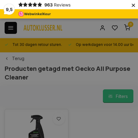
×
963
Reviews
9,5
0
Tot 30 dagen retour sturen.
Op werkdagen voor 14.00 uur best
Terug
Producten getagd met Gecko All Purpose
Cleaner
Filters