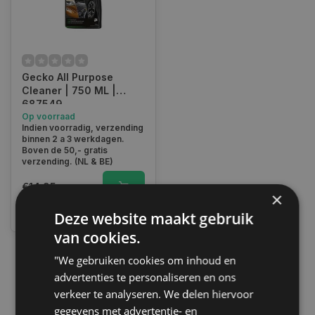
Gecko All Purpose
Cleaner | 750 ML |
687549
Op voorraad
Indien voorradig, verzending
binnen 2 a 3 werkdagen.
Boven de 50,- gratis
verzending. (NL & BE)
€14,95
×
Vergelijk
Deze website maakt gebruik
van cookies.
"We gebruiken cookies om inhoud en
1
advertenties te personaliseren en ons
verkeer te analyseren. We delen hiervoor
gegevens met advertentie- en