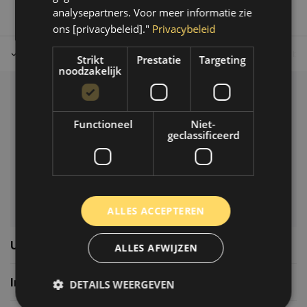
analysepartners. Voor meer informatie zie
ons [privacybeleid]."
Privacybeleid
Tot 30 dagen retour sturen.
Op werkdagen voor 14.00 uur bes
Strikt
Prestatie
Targeting
noodzakelijk
Klantenservice
Functioneel
Niet-
Veelgestelde vragen
geclassificeerd
06-39119169
info@autoklusser.nl
ALLES ACCEPTEREN
Usefull links
ALLES AFWIJZEN
Informatie
DETAILS WEERGEVEN